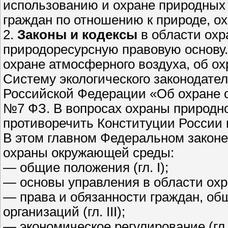
использованию и охране природных 
граждан по отношению к природе, ох
2.
Законы и кодексы
в области ох
природоресурсную правовую основу. 
охране атмосферного воздуха, об ох
Систему экологического законодате
Российской Федерации «Об охране о
№7 ФЗ. В вопросах охраны природн
противоречить Конституции России 
В этом главном Федеральном закон
охраны окружающей среды:
— общие положения (гл. I);
— основы управления в области охра
— права и обязанности граждан, об
организаций (гл. III);
— экономическое регулирование (гл. 