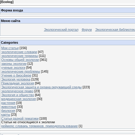
[
Ecolog
]
Форма входа
Меню сайта
Экологический портал
Форум
Экологическая библиотек
Categories
Мои статьи
[156]
экологические словари
[47]
экологические термины
[111]
Основы общей экологии
[361]
законы экологии
[12]
ученые экологи
[54]
экологические проблемы
[145]
Учение о биосфере
[31]
Экология человека
[129]
Прикладная экология
[94]
Экологическая защита и охрана окружающей среды
[223]
экологическое право
[23]
Экология и общество
[64]
медицинская экология
[30]
растения
[19]
животные
[33]
биология
[70]
карты
[23]
Статьи разной тематики
[100]
Статьи не относящиеся к экологии
реймерс словарь терминов. природопользование
[1]