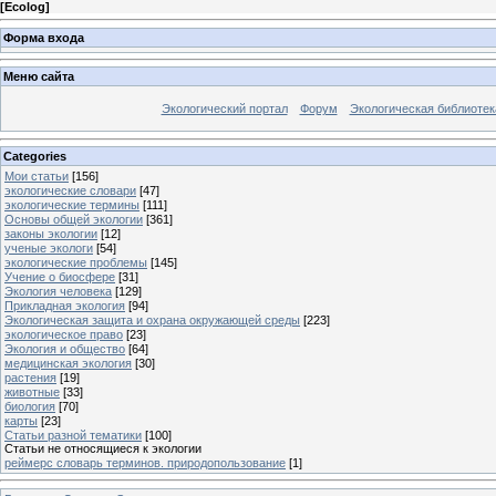
[
Ecolog
]
Форма входа
Меню сайта
Экологический портал
Форум
Экологическая библиотек
Categories
Мои статьи
[156]
экологические словари
[47]
экологические термины
[111]
Основы общей экологии
[361]
законы экологии
[12]
ученые экологи
[54]
экологические проблемы
[145]
Учение о биосфере
[31]
Экология человека
[129]
Прикладная экология
[94]
Экологическая защита и охрана окружающей среды
[223]
экологическое право
[23]
Экология и общество
[64]
медицинская экология
[30]
растения
[19]
животные
[33]
биология
[70]
карты
[23]
Статьи разной тематики
[100]
Статьи не относящиеся к экологии
реймерс словарь терминов. природопользование
[1]