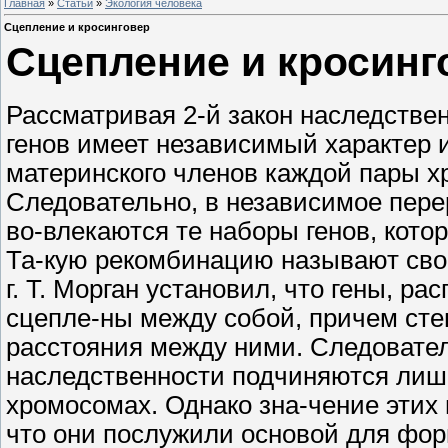
Главная
»
Статьи
»
Экология человека
Сцепление и кросинговер
Сцепление и кросинг
Рассматривая 2-й закон наследстве
генов имеет независимый характер и
материнского членов каждой пары х
Следовательно, в независимое пер
во-влекаются те наборы генов, кото
Та-кую рекомбинацию называют сво
г. Т. Морган установил, что гены, р
сцепле-ны между собой, причем сте
расстояния между ними. Следователь
наследственности подчиняются лиш
хромосомах. Однако зна-чение этих
что они послужили основой для фо