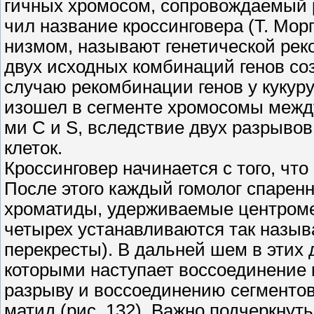
гичных хромосом, сопровождаемый 
чил название кроссинговера (Т. Морг
низмом, называют генетической рек
двух исходных комбинаций генов со
случаю рекомбинации генов у кукуру
изошел в сегменте хромосомы между
ми С и S, вследствие двух разрывов
клеток.
Кроссинговер начинается с того, чт
После этого каждый гомолог спарен
хроматиды, удерживаемые центроме
четырех устанавливаются так назы
перекресты). В дальней шем в этих 
которыми наступает воссоединение 
разрыву и воссоединению сегменто
матид (рис. 132). Важно подчеркнут