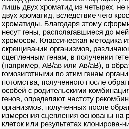
лишь двух хроматид из четырех, не
двух хроматид, вследствие чего кро
хроматиды. Благодаря этому сформ
несут гены, располагавшиеся до мей
хромосом. Классическая методика и
скрещивании организмов, различаю
сцепленным генам, в получении гете
(например, АВ/ав или Ав/аВ), в обр
гомозиготными по этим генам органи
потомства, полученного после обра
особей с родительскими комбинаци
генов, определяют частоту рекомбин
организмов, полученных после обра
измерения сцепления основаны на р
клеток или результатах клонирова-ни