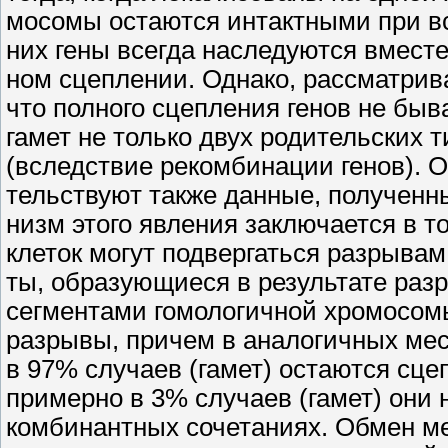
мосомы остаются интактными при вс
них гены всегда наследуются вместе
ном сцеплении. Однако, рассматрива
что полного сцепления генов не быв
гамет не только двух родительских 
(вследствие рекомбинации генов). О
тельствуют также данные, полученны
низм этого явления заключается в т
клеток могут подвергаться разрывам
ты, образующиеся в результате раз
сегментами гомологичной хромосомы
разрывы, причем в аналогичных мест
в 97% случаев (гамет) остаются сц
примерно в 3% случаев (гамет) они 
комбинантных сочетаниях. Обмен м