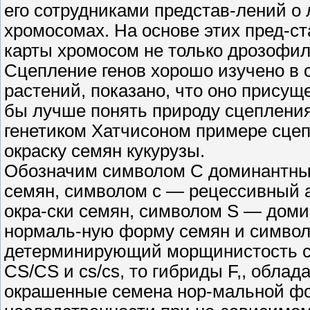
его сотрудниками представ-лений о
хромосомах. На основе этих пред-ст
карты хромосом не только дрозофилы
Сцепление генов хорошо изучено в 
растений, показано, что оно присуще
бы лучше понять природу сцепления
генетиком Хатчисоном примере сце
окраску семян кукурузы.
Обозначим символом С доминантны
семян, символом с — рецессивный 
окра-ски семян, символом S — дом
нормаль-ную форму семян и символ
детерминирующий морщинистость се
CS/CS и cs/cs, то гибриды F,, облад
окрашенные семена нор-мальной фо