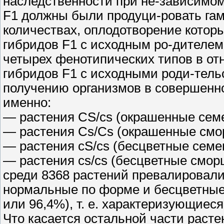
наследственности при не-зависимом
F1 должны были продуци-ровать гаме
количествах, оплодотворение котор
гибридов F1 с исходным ро-дителем
четырех фенотипических типов в от
гибридов F1 с исходными роди-тель
получению организмов в совершенн
именно:
— растения CS/cs (окрашенные сем
— растения Cs/Cs (окрашенные смо
— растения cS/cs (бесцветные сем
— растения cs/cs (бесцветные сморщ
среди 8368 растений превалировал
нормальные по форме и бесцветные 
или 96,4%), т. е. характеризующиес
Что касается остальной части растен