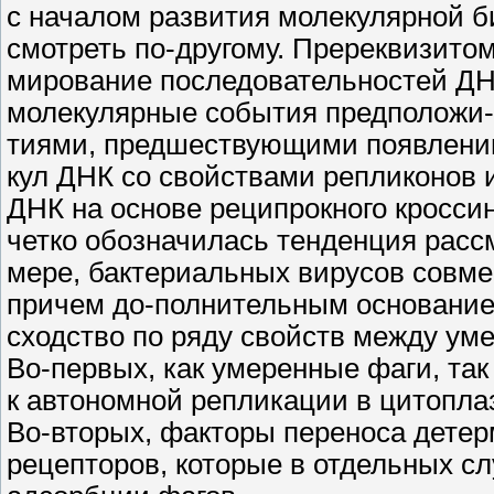
с началом развития молекулярной б
смотреть по-другому. Пререквизитом
мирование последовательностей ДНК
молекулярные события предположи-
тиями, предшествующими появлению
кул ДНК со свойствами репликонов
ДНК на основе реципрокного кроссин
четко обозначилась тенденция расс
мере, бактериальных вирусов совм
причем до-полнительным основание
сходство по ряду свойств между у
Во-первых, как умеренные фаги, та
к автономной репликации в цитопла
Во-вторых, факторы переноса дете
рецепторов, которые в отдельных с