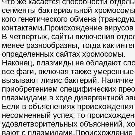
Что же касается способности отдел
сегменты бактериальной хромосомы о
кого генетического обмена (трансду
контактами.Происхождение вирусов
В-четвертых, сайты включения отде
менее разнообразны, тогда как инте
определенных сайтах хромосомы.
Наконец, плазмиды не обладают спо
все фаги, включая также умеренные 
вызывают лизис бактерий. Наличие
приобретением специфических прео
плазмидами в ходе дивергентной э
Если в объяснениях происхождения
несомненный успех, то происхожден
удовлетворительных объяснений, хо
вают с плазмидами.Происхождение 