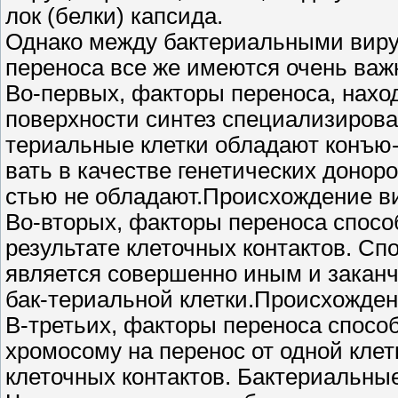
лок (белки) капсида.
Однако между бактериальными виру
переноса все же имеются очень важ
Во-первых, факторы переноса, наход
поверхности синтез специализирован
териальные клетки обладают конъю-г
вать в качестве генетических донор
стью не обладают.Происхождение в
Во-вторых, факторы переноса способ
результате клеточных контактов. С
является совершенно иным и закан
бак-териальной клетки.Происхожден
В-третьих, факторы переноса спос
хромосому на перенос от одной клетк
клеточных контактов. Бактериальны