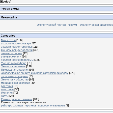
[
Ecolog
]
Форма входа
Меню сайта
Экологический портал
Форум
Экологическая библиотек
Categories
Мои статьи
[156]
экологические словари
[47]
экологические термины
[111]
Основы общей экологии
[361]
законы экологии
[12]
ученые экологи
[54]
экологические проблемы
[145]
Учение о биосфере
[31]
Экология человека
[129]
Прикладная экология
[94]
Экологическая защита и охрана окружающей среды
[223]
экологическое право
[23]
Экология и общество
[64]
медицинская экология
[30]
растения
[19]
животные
[33]
биология
[70]
карты
[23]
Статьи разной тематики
[100]
Статьи не относящиеся к экологии
реймерс словарь терминов. природопользование
[1]