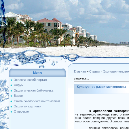
Главная
»
Статьи
»
Экология челове
Меню
загрузка...
Экологический портал
Форум
Культурное развитие человека
Экологическая библиотека
Видео
Сайты экологической тематики
Экология картинки
В археологии четверт
О проекте
четвертичного периода вместо эпох
еще более поздние другие века, 
некоторое совпадение. В целом пале
Данные археологии свиде