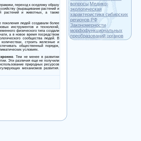
вопросы
Медико-
ерамики, переход к оседлому образу
экологическая
хозяйству (выращивание растений и
ей растений и животных, а также
характеристика сибирских
регионов РФ
е поколения людей создавали более
Закономерности
овых инструментов и технологий,
морфофункциональных
ременного физического типа создали
чати, а в новое время посредством
преобразований органов
ологического сообщества людей. В
 количествах, строить железные и
еспечивать общественный порядок,
климатических условиях.
нхронно
. Тем не менее в развитии
тии. Эти различия еще не получили
хиспользование природных ресурсов
егулирующих механизмов развития.