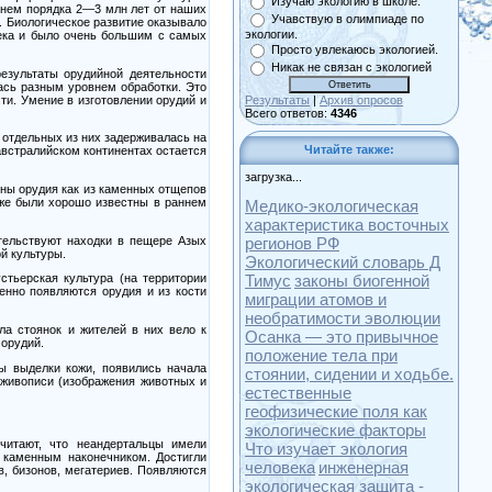
Изучаю экологию в школе.
енем порядка
2—3
млн лет от наших
Учавствую в олимпиаде по
. Биологическое развитие оказывало
экологии.
века и было очень большим с самых
Просто увлекаюсь экологией.
Никак не связан с экологией
езультаты орудийной деятельности
лась разным уровнем обработки. Это
и. Умение в изготовлении орудий и
Результаты
|
Архив опросов
Всего ответов:
4346
ь отдельных из них задерживалась на
Читайте также:
австралийском континентах остается
загрузка...
тны орудия как из каменных отщепов
кже были хорошо известны в раннем
Медико-экологическая
характеристика восточных
тельствуют находки в пещере Азых
регионов РФ
й культуры.
Экологический словарь Д
Тимус
законы биогенной
стьерская культура (на территории
енно появляются орудия и из кости
миграции атомов и
необратимости эволюции
ла стоянок и жителей в них вело к
Осанка — это привычное
орудий.
положение тела при
ы выделки кожи, появились начала
стоянии, сидении и ходьбе.
 живописи (изображения животных и
естественные
геофизические поля как
экологические факторы
читают, что неандертальцы имели
Что изучает экология
 каменным наконечником. Достигли
человека
инженерная
, бизонов, мегатериев. Появляются
экологическая защита -