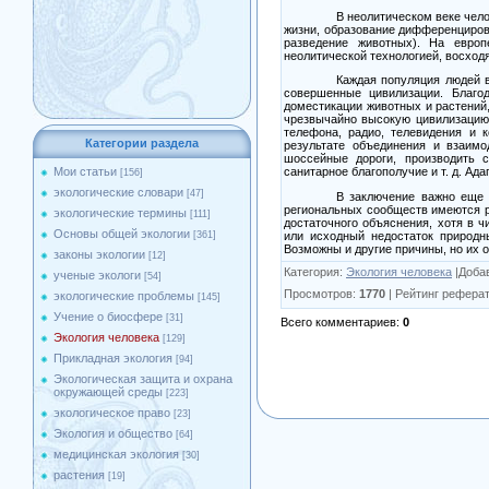
В неолитическом веке чело
жизни, образование дифференциров
разведение животных). На европ
неолитической технологией, восходя
Каждая популяция людей в
совершенные цивилизации. Благо
доместикации животных и растений,
чрезвычайно высокую цивилизацию,
телефона, радио, телевидения и 
Категории раздела
результате объединения и взаимо
шоссейные дороги, производить с
Мои статьи
санитарное благополучие и т. д. А
[156]
экологические словари
[47]
В заключение важно еще 
региональных сообществ имеются р
экологические термины
[111]
достаточного объяснения, хотя в 
Основы общей экологии
или исходный недостаток природн
[361]
Возможны и другие причины, но их 
законы экологии
[12]
Категория
:
Экология человека
|
Доба
ученые экологи
[54]
Просмотров
:
1770
|
Рейтинг реферат
экологические проблемы
[145]
Учение о биосфере
[31]
Всего комментариев
:
0
Экология человека
[129]
Прикладная экология
[94]
Экологическая защита и охрана
окружающей среды
[223]
экологическое право
[23]
Экология и общество
[64]
медицинская экология
[30]
растения
[19]