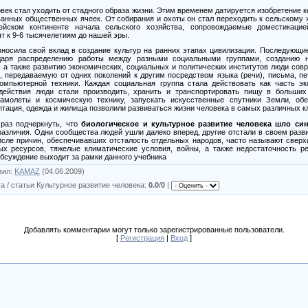
век стал уходить от стадного образа жизни. Этим временем датируется изобретение к
анных общественных ячеек. От собирания и охоты он стал переходить к сельскому 
ейском континенте начала сельского хозяйства, сопровождаемые доместикаци
т к
9-6
тысячелетиям до нашей эры.
носила свой вклад в создание культур на ранних этапах цивилизации. Последующи
даря распределению работы между разными социальными группами, созданию н
 а также развитию экономических, социальных и политических институтов люди сов
 передаваемую от одних поколений к другим посредством языка (речи), письма, пе
компьютерной техники. Каждая социальная группа стала действовать как часть эк
действия люди стали производить, хранить и транспортировать пищу в больших
амолеты и космическую технику, запускать искусственные спутники Земли, об
даптация, одежда и жилища позволили развиваться жизни человека в самых различных 
раз подчеркнуть, что
биологическое и культурное развитие человека шло си
азличия. Одни сообщества людей ушли далеко вперед, другие отстали в своем разви
числе причин, обеспечивавших отсталость отдельных народов, часто называют свер
ых ресурсов, тяжелые климатические условия, войны, а также недостаточность р
обсуждение выходит за рамки данного учебника
вил
:
KAMAZ
(04.06.2009)
а / статьи Культурное развитие человека
:
0.0
/
0
|
Добавлять комментарии могут только зарегистрированные пользователи.
[
Регистрация
|
Вход
]