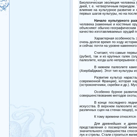
Биологическая эволюция человека 
дней, т. е. четвертичным периодом
влияние на культурное развитие и
первых шагов культуры, но на посл
Начало культурного раз
человека (каменные и костяные ору
объясняют обычно географическим 
качество изготавливаемых орудий п
Характерная особенность э
очень долгое время по ходу истори
и сейчас почти на уровне каменного
Считают, что самые первы
(рубил), так и из крупных галек (о
палеолите, когда шло непрерывное 
В нижнем палеолите каме
(Азербайджан). Этот тип культуры 
Развитие культур нараст
современной Франции), которая ха
(остроконечники, скребки и др.). М
Особенно бурное развити
совершенствованию методов охоты,
В конце последнего ледн
искусства. В верхнем палеолите и
различных сцен на стенах пещер), 
К тому времени относятся
Для древнейших и древ
представления о посмертной жизн
значительного совершенства спосо
лук и стрелы. Стали строиться жили