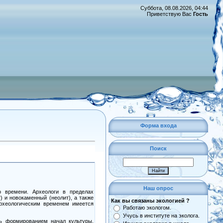
Суббота, 08.08.2026, 04:44
Приветствую Вас
Гость
Форма входа
Поиск
Наш опрос
о времени. Археологи в пределах
) и новокаменный (неолит), а также
Как вы связаны экологией ?
археологическим временем имеется
Работаю экологом.
Учусь в институте на эколога.
сь формированием начал культуры.