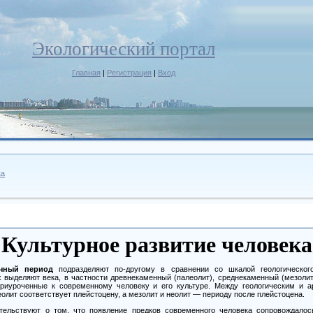
Экологический портал
Главная
|
Регистрация
|
Вход
ка
Культурное развитие человека
ичный период
подразделяют по-другому в сравнении со шкалой геологическог
 выделяют века, в частности древнекаменный (палеолит), среднекаменный (мезолит
приуроченные к современному человеку и его культуре. Между геологическим и 
олит соответствует плейстоцену, а мезолит и неолит
—
периоду после плейстоцена.
тельствуют о том, что появление предков современного человека сопровождало