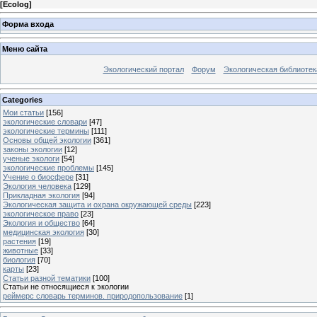
[
Ecolog
]
Форма входа
Меню сайта
Экологический портал
Форум
Экологическая библиотек
Categories
Мои статьи
[156]
экологические словари
[47]
экологические термины
[111]
Основы общей экологии
[361]
законы экологии
[12]
ученые экологи
[54]
экологические проблемы
[145]
Учение о биосфере
[31]
Экология человека
[129]
Прикладная экология
[94]
Экологическая защита и охрана окружающей среды
[223]
экологическое право
[23]
Экология и общество
[64]
медицинская экология
[30]
растения
[19]
животные
[33]
биология
[70]
карты
[23]
Статьи разной тематики
[100]
Статьи не относящиеся к экологии
реймерс словарь терминов. природопользование
[1]