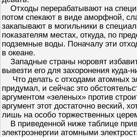
Отходы перерабатывают на специа
потом спекают в виде аморфной, сла
закапывают в могильники в специал
показателям местах, откуда, по пре
подземные воды. Поначалу эти отхо
в океане.
Западные страны норовят избавитьс
вывезти его для захоронения куда-н
Что делать с отходами атомных эле
придумал, и сейчас это обстоятельс
аргументом «зеленых» против строит
аргумент этот достаточно веский, х
лишь на особо торжественных цере
В приведенной ниже таблице прив
электроэнергии атомными электрост