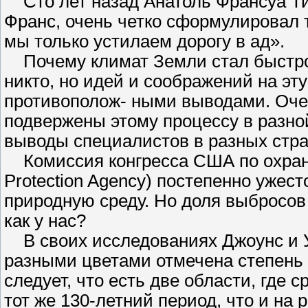
Сто лет назад Анатоль Франсуа Ти
Франс, очень четко сформулировал
мы только устилаем дорогу в ад».
Почему климат Земли стал быстро и
никто, но идей и соображений на э
противополож- ными выводами. Очев
подвержены этому процессу в разной
выводы специалистов в разных стра
Комиссия конгресса США по охран
Protection Agency) постепенно уже
природную среду. Но доля выбросов
как у нас?
В своих исследованиях Джоунс и У
разными цветами отмечена степень
следует, что есть две области, где
тот же 130-летний период, что и на р