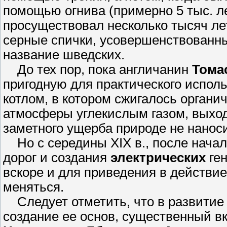
помощью огнива (примерно 5 тыс. ле
просуществовал несколько тысяч лет,
серные спички, усовершенствованны
название шведских.
До тех пор, пока англичанин
Тома
пригодную для практического испо
котлом, в котором сжигалось органи
атмосферы углекислым газом, выхо
заметного ущерба природе не нанос
Но с середины XIX в., после начал
дорог и создания
электрических
ген
вскоре и для приведения в действие
меняться.
Следует отметить, что в развитие э
создание ее основ, существенный в