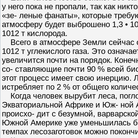
у него пока не пропали, так как никт
«зе- леные фанаты», которые требую
атмосферу будет выброшено 1,3 • 101
1012 т кислорода.
Всего в атмосфере Земли сейчас ок
1012 т углекислого газа. Это означа
увеличится почти на порядок. Конечн
со- ставляющие почти 90 % всей био
этот процесс имеет свою инерцию. Л
истребляет по 2 % от общего количе
Когда человек вырубит леса, погло
Экваториальной Африке и Юж- ной 
происхо- дит с безумной, варварск
Южной Америке уже уменьшилась бо
темпах лесозаготовок можно покончи