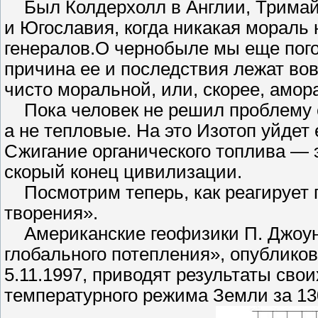
Был Колдерхолл в Англии, Тримайл
и Югославия, когда никакая мораль
генералов.О чернобыле мы еще пог
причина ее и последствия лежат вовс
чисто моральной, или, скорее, амо
Пока человек не решил проблему с
а не тепловые. На это Изотоп уйдет
Сжигание органического топлива — 
скорый конец цивилизации.
Посмотрим теперь, как реагирует п
творения».
Американские геофизики П. Джоунс 
глобального потепления», опублико
5.11.1997, приводят результаты сво
температурного режима Земли за 130 