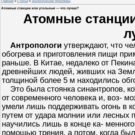
Главная
»
Статьи
»
экологические проблемы
Атомные станции или угольные — что лучше?
Атомные станции
л
Антропологи
утверждают, что че
обогрева и приготовления пищи прим
раньше. В Китае, недалеко от Пеки
древнейших людей, живших на Земле 
толщиной более 5 м находились обг
Это была стоянка синантропов, ко
от современного человека и, воз- м
умели лишь поддерживать огонь в ко
путем от удара молнии или лесных 
научились лишь в конце ка- менного 
помощью трения, а потом, когда был