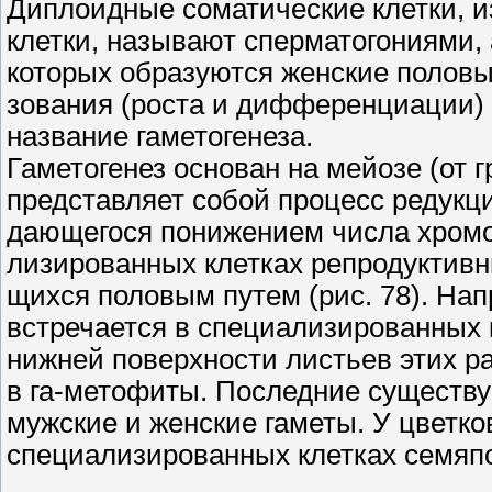
Диплоидные соматические клетки, и
клетки, называют сперматогониями, 
которых образуются женские половы
зования (роста и дифференциации) 
название гаметогенеза.
Гаметогенез основан на мейозе (от г
представляет собой процесс редукци
дающегося понижением числа хромос
лизированных клетках репродуктивн
щихся половым путем (рис. 78). На
встречается в специализированных 
нижней поверхности листьев этих р
в га-метофиты. Последние существу
мужские и женские гаметы. У цветк
специализированных клетках семяпо