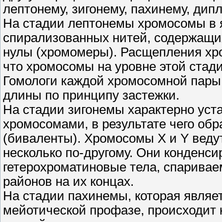
лептонему, зигонему, пахинему, дип
На стадии лептонемы хромосомы в я
спирализованных нитей, содержащи
нулы (хромомеры). Расщепления хро
что хромосомы на уровне этой стад
Гомологи каждой хромосомной пары
длины по принципу застежки.
На стадии зигонемы характерно ус
хромосомами, в результате чего об
(биваленты). Хромосомы Х и Y веду
несколько по-другому. Они конденс
гетерохроматиновые тела, спаривае
районов на их концах.
На стадии пахинемы, которая являет
мейотической профазе, происходит 