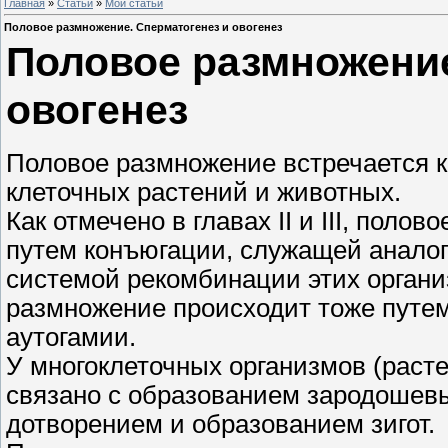
Главная
»
Статьи
»
Мои статьи
Половое размножение. Сперматогенез и овогенез
Половое размножение
овогенез
Половое размножение встречается ка
клеточных растений и животных.
Как отмечено в главах II и III, пол
путем конъюгации, служащей аналог
системой рекомбинации этих организ
размножение происходит тоже путем
аутогамии.
У многоклеточных организмов (раст
связано с образованием зародошевых
дотворением и образованием зигот.