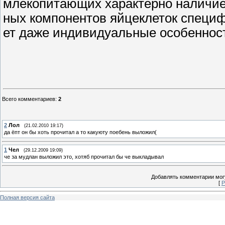
млекопитающих характерно наличие 
ных компонентов яйцеклеток специф
ет даже индивидуальные особеннос
Всего комментариев
:
2
2
Лол
(21.02.2010 19:17)
да ёпт он бы хоть прочитал а то какуюту поебень выложил(
1
Чел
(29.12.2009 19:09)
че за мудлан выложил это, хотяб прочитал бы че выкладывал
Добавлять комментарии могу
[
Р
Полная версия сайта