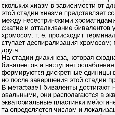
скольких хиазм в зависимости от д
этой стадии хиазма представляет со
между несестринскими хроматидами
сжатие и отталкивание бивалентов 
хромосом, т. е. происходит термина
ступает деспирализация хромосом; 
друга.
На стадии диакинеза, которая сходн
бивалентов и наступает ослабление
формируются дискретные единицы в 
но после завершения этой стадии п
В метафазе I биваленты достигают 
овальными, они располагаются в эк
экваториальные пластинки мейотиче
та определяется числом и локализа