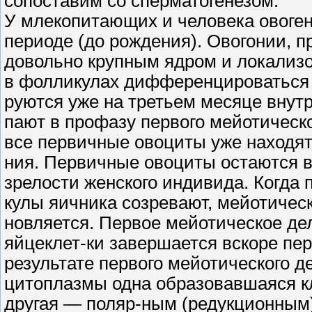
сопоставим со сперматогенезом.
У млекопитающих и человека овоген
периоде (до рождения). Овогонии, 
довольно крупным ядром и локализ
в фолликулах дифференцироваться 
руются уже на третьем месяце внутр
пают в профазу первого мейотическ
все первичные овоциты уже находят
ния. Первичные овоциты остаются в
зрелости женского индивида. Когда
кулы яичника созревают, мейотичес
новляется. Первое мейотическое д
яйцеклет-ки завершается вскоре пе
результате первого мейотического 
цитоплазмы одна образовавшаяся к
другая — поляр-ным (редукционным