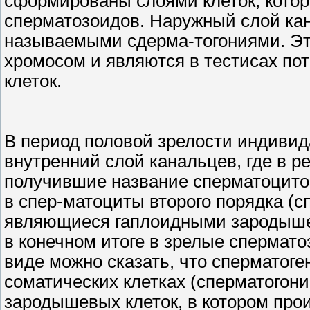
сформированы слоями клеток, котор
сперматозоидов. Наружный слой кан
называемыми сдерма-тогониями. Эт
хромосом и являются в тестисах п
клеток.
В период половой зрелости индивид
внутренний слой канальцев, где в р
получившие название сперматоцитов 
в спер-матоциты второго порядка (сп
являющиеся гаплоидными зародыш
в конечном итоге в зрелые спермат
виде можно сказать, что сперматог
соматических клетках (сперматогони
зародышевых клеток, в котором про