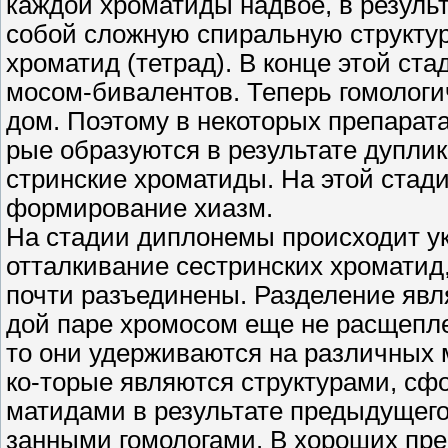
каждой хроматиды надвое, в резуль
собой сложную спиральную структур
хроматид (тетрад). В конце этой ст
мосом-бивалентов. Теперь гомолог
дом. Поэтому в некоторых препарат
рые образуются в результате дупли
стринские хроматиды. На этой стад
формирование хиазм.
На стадии диплонемы происходит у
отталкивание сестринских хроматид,
почти разъединены. Разделение явля
дой паре хромосом еще не расщепле
то они удерживаются на различных 
ко-торые являются структурами, с
матидами в результате предыдущего
занными гомологами. В хороших пре