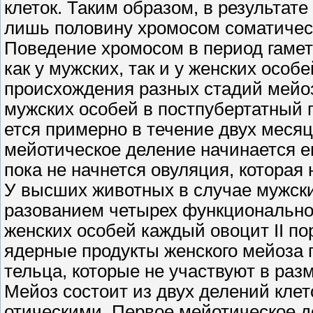
клеток. Таким образом, в результат
лишь половину хромосом соматически
Поведение хромосом в период гамет
как у мужских, так и у женских особ
происхождения разных стадий мейоза
мужских особей в постпубертатный 
ется примерно в течение двух месяц
мейотическое деление начинается е
пока не начнется овуляция, которая 
У высших животных в случае мужски
разованием четырех функционально а
женских особей каждый овоцит II по
ядерные продукты женского мейоза 
тельца, которые не участвуют в раз
Мейоз состоит из двух делений клет
отическими. Первое мейотическое д