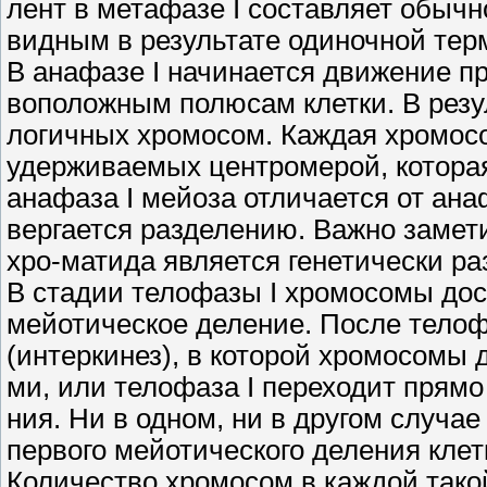
лент в метафазе I составляет обычн
видным в результате одиночной те
В анафазе I начинается движение п
воположным полюсам клетки. В резул
логичных хромосом. Каждая хромосо
удерживаемых центромерой, которая
анафаза I мейоза отличается от ана
вергается разделению. Важно замети
хро-матида является генетически ра
В стадии телофазы I хромосомы дос
мейотическое деление. После телоф
(интеркинез), в которой хромосомы
ми, или телофаза I переходит прямо 
ния. Ни в одном, ни в другом случа
первого мейотического деления клет
Количество хромосом в каждой такой