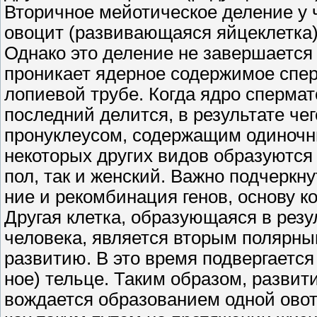
Вторичное мейотическое деление у ч
овоцит (развивающаяся яйцеклетка)
Однако это деление не завершается 
проникает ядерное содержимое спер
лопиевой трубе. Когда ядро спермат
последний делится, в результате чег
пронуклеусом, содержащим одиночны
некоторых других видов образуются
пол, так и женский. Важно подчеркн
ние и рекомбинация генов, основу к
Другая клетка, образующаяся в резу
человека, является вторым полярн
развитию. В это время подвергается
ное) тельце. Таким образом, развит
вождается образованием одной овот