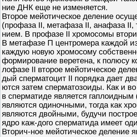
ние ДНК еще не изменяется.
Второе мейотическое деление осуще
(профаза II, метафаза II, анафаза II
нием. В профазе II хромосомы втор
В метафазе П центромера каждой и
каждую новую хромосому собственно
формирование веретена, к полюсу к
лофазе II второе мейотическое делен
дый сперматоцит II порядка дает дв
ются затем сперматозоиды. Как и в
в сперматиде является гаплоидным 
являются одиночными, тогда как хр
являются двойными, будучи построе
ядро каж-дого сперматида имеет од
Вторич-ное мейотическое деление я