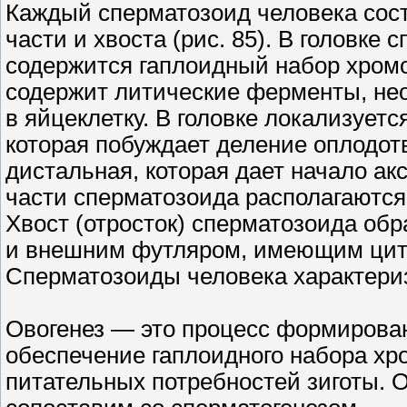
Каждый сперматозоид человека сост
части и хвоста (рис. 85). В головке
содержится гаплоидный набор хромо
содержит литические ферменты, не
в яйцеклетку. В головке локализует
которая побуждает деление оплодот
дистальная, которая дает начало а
части сперматозоида располагаются
Хвост (отросток) сперматозоида об
и внешним футляром, имеющим цит
Сперматозоиды человека характери
Овогенез — это процесс формирован
обеспечение гаплоидного набора хр
питательных потребностей зиготы. О