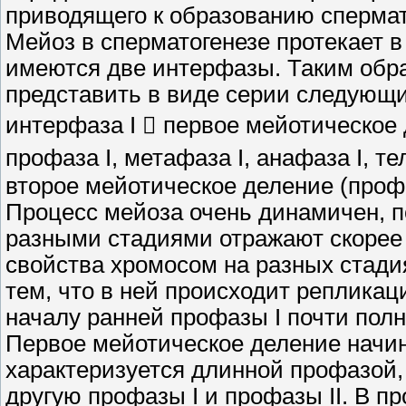
приводящего к образованию сперма
Мейоз в сперматогенезе протекает в
имеются две интерфазы. Таким обр
представить в виде серии следующи
интерфаза I  первое мейотическое 
профаза I, метафаза I, анафаза I, те
второе мейотическое деление (профаза
Процесс мейоза очень динамичен, 
разными стадиями отражают скорее 
свойства хромосом на разных стадия
тем, что в ней происходит репликац
началу ранней профазы I почти пол
Первое мейотическое деление начин
характеризуется длинной профазой, 
другую профазы I и профазы II. В п