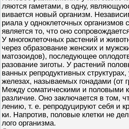
ляются гаметами, в одну, являющуюс
вивается новый организм. Независим
риала у одноклеточных организмов 
является то, что оно сопровождаетс
У многоклеточных растений и живот
через образование женских и мужски
матозоидов), последующее оплодотв
разование зиготы. У растений поло
ванных репродуктивных структурах,
железах, называемых гонадами (от г
Между соматическими и половыми к
различие. Оно заключается в том, ч
лению, т. е. репродуцируют себя и к
ки. Напротив, половые клетки не де
лого организма.