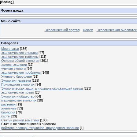
[
Ecolog
]
Форма входа
Меню сайта
Экологический портал
Форум
Экологическая библиотек
Categories
Мои статьи
[156]
экологические словари
[47]
экологические термины
[111]
Основы общей экологии
[361]
законы экологии
[12]
ученые экологи
[54]
экологические проблемы
[145]
Учение о биосфере
[31]
Экология человека
[129]
Прикладная экология
[94]
Экологическая защита и охрана окружающей среды
[223]
экологическое право
[23]
Экология и общество
[64]
медицинская экология
[30]
растения
[19]
животные
[33]
биология
[70]
карты
[23]
Статьи разной тематики
[100]
Статьи не относящиеся к экологии
реймерс словарь терминов. природопользование
[1]