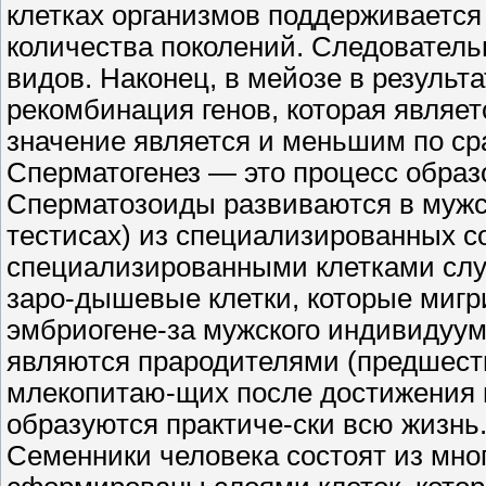
клетках организмов поддерживается
количества поколений. Следователь
видов. Наконец, в мейозе в результ
рекомбинация генов, которая являет
значение является и меньшим по ср
Сперматогенез — это процесс образ
Сперматозоиды развиваются в мужс
тестисах) из специализированных со
специализированными клетками сл
заро-дышевые клетки, которые мигр
эмбриогене-за мужского индивидуум
являются прародителями (предшеств
млекопитаю-щих после достижения 
образуются практиче-ски всю жизнь
Семенники человека состоят из мно