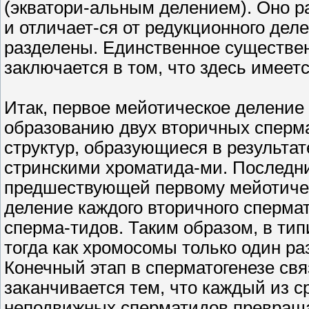
(экватори-альным делением). Оно р
и отличает-ся от редукционного дел
разделены. Единственное существен
заключается в том, что здесь имеет
Итак, первое мейотическое деление 
образованию двух вторичных сперма
структур, образующиеся в результат
стринскими хроматида-ми. Последни
предшествующей первому мейотичес
деление каждого вторичного сперма
сперма-тидов. Таким образом, в ти
тогда как хромосомы только один раз 
Конечный этап в сперматогенезе св
заканчивается тем, что каждый из 
неподвижных сперматидов превращ