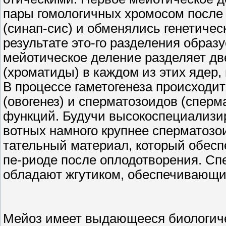
пары гомологичных хромосом после т
(синап-сис) и обменялись генетичес
результате это-го разделения образ
мейотическое деление разделяет д
(хроматиды) в каждом из этих ядер,
В процессе гаметогенеза происходи
(овогенез) и сперматозоидов (сперм
функций. Будучи высокоспециализи
вотных намного крупнее сперматозо
тательный материал, который обесп
пе-риоде после оплодотворения. С
обладают жгутиком, обеспечивающи
Мейоз имеет выдающееся биологиче