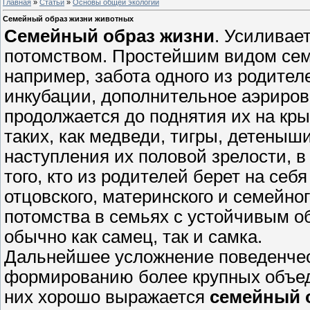
Главная
»
Статьи
»
Основы общей экологии
Семейный образ жизни животных
Семейный образ жизни
. Усиливае
потомством. Простейшим видом сем
например, забота одного из родител
инкубации, дополнительное аэрирован
продолжается до поднятия их на кр
таких, как медведи, тигры, детеныш
наступления их половой зрелости, в
того, кто из родителей берет на себ
отцовского, материнского и семейно
потомства в семьях с устойчивым о
обычно как самец, так и самка.
Дальнейшее усложнение поведенческ
формированию более крупных объеди
них хорошо выражается
семейный 