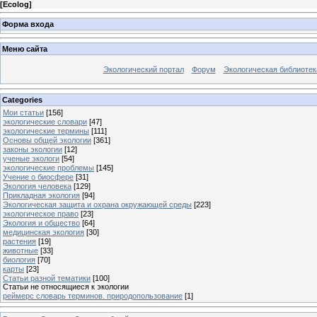
[
Ecolog
]
Форма входа
Меню сайта
Экологический портал
Форум
Экологическая библиотек
Categories
Мои статьи
[156]
экологические словари
[47]
экологические термины
[111]
Основы общей экологии
[361]
законы экологии
[12]
ученые экологи
[54]
экологические проблемы
[145]
Учение о биосфере
[31]
Экология человека
[129]
Прикладная экология
[94]
Экологическая защита и охрана окружающей среды
[223]
экологическое право
[23]
Экология и общество
[64]
медицинская экология
[30]
растения
[19]
животные
[33]
биология
[70]
карты
[23]
Статьи разной тематики
[100]
Статьи не относящиеся к экологии
реймерс словарь терминов. природопользование
[1]