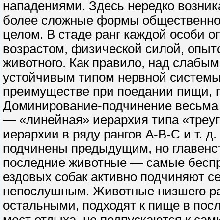
нападениями. Здесь нередко возник
более сложные формы общественног
целом. В стаде ранг каждой особи 
возрастом, физической силой, опы
животного. Как правило, над слабы
устойчивым типом нервной системы.
преимуществе при поедании пищи, п
Доминирование-подчинение весьма р
— «линейная» иерархия типа «треуг
иерархии в ряду рангов А-В-С и т. д
подчинены предыдущим, но главенс
последние животные — самые беспра
ездовых собак активно подчиняют се
непослушным. Животные низшего ран
остальными, подходят к пище в пос
мест отдыха, не подпускаются к самка