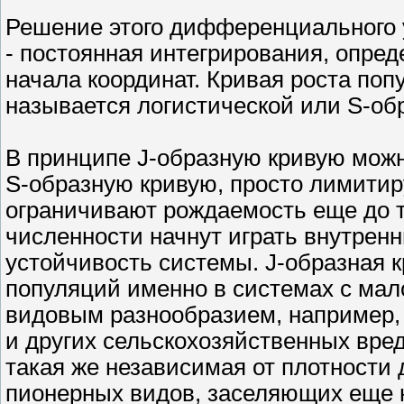
Решение этого дифференциального ура
- постоянная интегрирования, опре
начала координат. Кривая роста по
называется логистической или S-об
В принципе J-образную кривую можн
S-образную кривую, просто лимити
ограничивают рождаемость еще до т
численности начнут играть внутре
устойчивость системы. J-образная к
популяций именно в системах с мал
видовым разнообразием, например, 
и других сельскохозяйственных вре
такая же независимая от плотности 
пионерных видов, заселяющих еще 