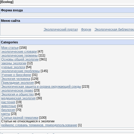
[
Ecolog
]
Форма входа
Меню сайта
Экологический портал
Форум
Экологическая библиотек
Categories
Мои статьи
[156]
экологические словари
[47]
экологические термины
[111]
Основы общей экологии
[361]
законы экологии
[12]
ученые экологи
[54]
экологические проблемы
[145]
Учение о биосфере
[31]
Экология человека
[129]
Прикладная экология
[94]
Экологическая защита и охрана окружающей среды
[223]
экологическое право
[23]
Экология и общество
[64]
медицинская экология
[30]
растения
[19]
животные
[33]
биология
[70]
карты
[23]
Статьи разной тематики
[100]
Статьи не относящиеся к экологии
реймерс словарь терминов. природопользование
[1]