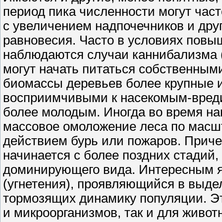
период пика численности могут част
с увеличением надпочечников и дру
равновесия. Часто в условиях повы
наблюдаются случаи каннибализма (
могут начать питаться собственным
биомассы деревьев более крупные и
восприимчивыми к насекомым-вреди
более молодым. Иногда во время н
массовое омоложение леса по масш
действием бурь или пожаров. Причем
начинается с более поздних стадий,
доминирующего вида. Интересным я
(угнетения), проявляющийся в выде
тормозящих динамику популяции. Эт
и микроорганизмов, так и для живот