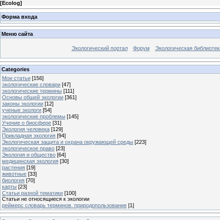
[
Ecolog
]
Форма входа
Меню сайта
Экологический портал
Форум
Экологическая библиотек
Categories
Мои статьи
[156]
экологические словари
[47]
экологические термины
[111]
Основы общей экологии
[361]
законы экологии
[12]
ученые экологи
[54]
экологические проблемы
[145]
Учение о биосфере
[31]
Экология человека
[129]
Прикладная экология
[94]
Экологическая защита и охрана окружающей среды
[223]
экологическое право
[23]
Экология и общество
[64]
медицинская экология
[30]
растения
[19]
животные
[33]
биология
[70]
карты
[23]
Статьи разной тематики
[100]
Статьи не относящиеся к экологии
реймерс словарь терминов. природопользование
[1]