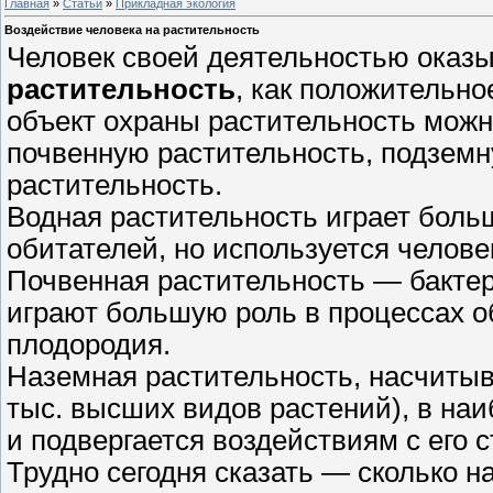
Главная
»
Статьи
»
Прикладная экология
Воздействие человека на растительность
Человек своей деятельностью оказ
растительность
, как положительно
объект охраны растительность можн
почвенную растительность, подзем
растительность.
Водная растительность играет боль
обитателей, но используется челове
Почвенная растительность — бактер
играют большую роль в процессах 
плодородия.
Наземная растительность, насчитыв
тыс. высших видов растений), в на
и подвергается воздействиям с его 
Трудно сегодня сказать — сколько н