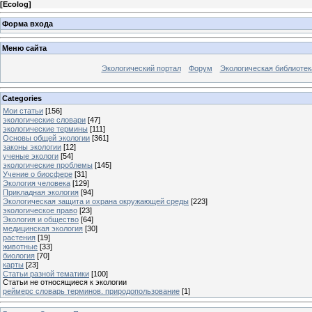
[
Ecolog
]
Форма входа
Меню сайта
Экологический портал
Форум
Экологическая библиотек
Categories
Мои статьи
[156]
экологические словари
[47]
экологические термины
[111]
Основы общей экологии
[361]
законы экологии
[12]
ученые экологи
[54]
экологические проблемы
[145]
Учение о биосфере
[31]
Экология человека
[129]
Прикладная экология
[94]
Экологическая защита и охрана окружающей среды
[223]
экологическое право
[23]
Экология и общество
[64]
медицинская экология
[30]
растения
[19]
животные
[33]
биология
[70]
карты
[23]
Статьи разной тематики
[100]
Статьи не относящиеся к экологии
реймерс словарь терминов. природопользование
[1]