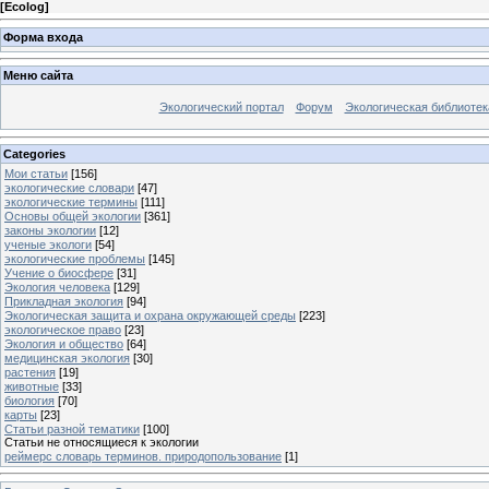
[
Ecolog
]
Форма входа
Меню сайта
Экологический портал
Форум
Экологическая библиотек
Categories
Мои статьи
[156]
экологические словари
[47]
экологические термины
[111]
Основы общей экологии
[361]
законы экологии
[12]
ученые экологи
[54]
экологические проблемы
[145]
Учение о биосфере
[31]
Экология человека
[129]
Прикладная экология
[94]
Экологическая защита и охрана окружающей среды
[223]
экологическое право
[23]
Экология и общество
[64]
медицинская экология
[30]
растения
[19]
животные
[33]
биология
[70]
карты
[23]
Статьи разной тематики
[100]
Статьи не относящиеся к экологии
реймерс словарь терминов. природопользование
[1]