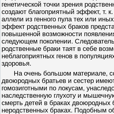
генетической точки зрения родствен
создают благоприятный эффект, т. к
аллели из генного пула тех или ин
эффект родственных браков представ
повышенной возможности появления
следующем поколении. Следовательн
родственные браки таят в себе воз
неблагоприятных генов в популяция
здоровья.
На очень большом материале, 
двоюродных братьев и сестер имеют
гомозиготными по локусам, унаслед
наследственную глухоту и мышечную
смерть детей в браках двоюродных б
неродственных браках. Подобным о