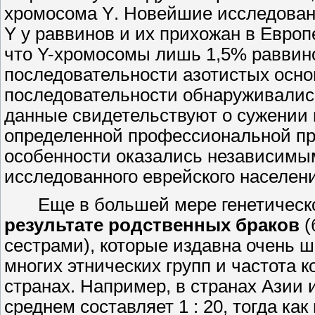
хромосома
Y
. Новейшие исследова
Y
у раввинов и их прихожан в Европ
что
Y-хромосомы
лишь
1,5%
раввин
последовательности азотистых основ
последовательности обнаруживалис
данные свидетельствуют о сужении 
определенной профессиональной пр
особенности оказались независимым
исследованного еврейского населени
Еще в большей мере генетическ
результате родственных браков
(
сестрами), которые издавна очень 
многих этнических групп и частота 
странах. Например, в странах Азии 
среднем составляет
1 : 20,
тогда как