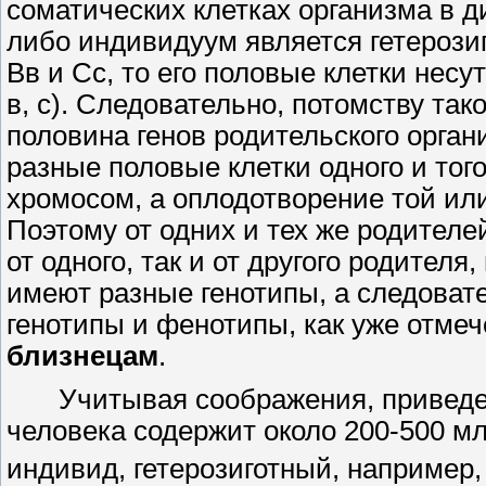
соматических клетках организма в д
либо индивидуум является гетерози
Вв и Сс, то его половые клетки несут
в, с). Следовательно, потомству так
половина генов родительского орган
разные половые клетки одного и тог
хромосом, а оплодотворение той или
Поэтому от одних и тех же родителе
от одного, так и от другого родителя
имеют разные генотипы, а следоват
генотипы и фенотипы, как уже отм
близнецам
.
Учитывая соображения, приведен
человека содержит около
200-500
мл
индивид, гетерозиготный, например,