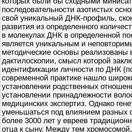
которых были бы сходными миниса
последовательности азотистых осн
свой уникальный ДНК-профиль, ско
развития из определенного количес
в молекулах ДНК в определенной по
является уникальным и неповторимы
методические основы реализованы 
дактилоскопии, смысл которой закл
идентификации личности по ДНК (по
современной практике нашло широко
установлении родственных отношени
установлении принадлежности волос
медицинских экспертиз. Однако ген
уменьшаться под влиянием разных ф
более
3000
лет у евреев традиционн
отца к сыну. Между тем хромосомой,