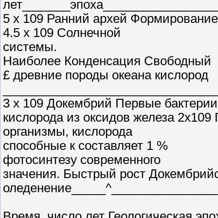
лет_______эпоха_________________
5 х 109 Ранний архей Формирование
4.5 х 109 Солнечной
системы.
Наиболее Конденсация Свободный
£ древние породы океана кислород
_______________________________
3 х 109 Докембрий Первые бактери
кислорода из оксидов железа 2х10
организмы, кислорода
способные к составляет 1 %
фотосинтезу современного
значения. Быстрый рост Докембрий
оледенение_____^________________
Время, число лет Геологическая э