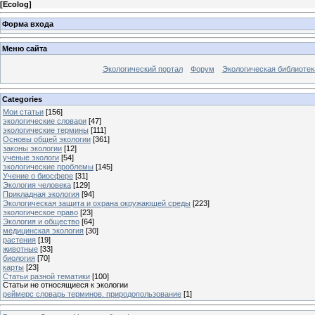
[
Ecolog
]
Форма входа
Меню сайта
Экологический портал
Форум
Экологическая библиотек
Categories
Мои статьи
[156]
экологические словари
[47]
экологические термины
[111]
Основы общей экологии
[361]
законы экологии
[12]
ученые экологи
[54]
экологические проблемы
[145]
Учение о биосфере
[31]
Экология человека
[129]
Прикладная экология
[94]
Экологическая защита и охрана окружающей среды
[223]
экологическое право
[23]
Экология и общество
[64]
медицинская экология
[30]
растения
[19]
животные
[33]
биология
[70]
карты
[23]
Статьи разной тематики
[100]
Статьи не относящиеся к экологии
реймерс словарь терминов. природопользование
[1]