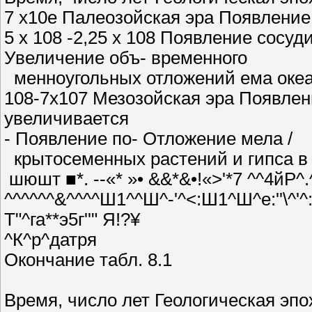
7 x10е Палеозойская эра Появлени
5 х 108 -2,25 х 108 Появление сос
Увеличение объ- временного
менноугольных отложений ема оке
108-7х107 Мезозойская эра Появле
увеличивается
- Появление по- Отложение мела /
крытосеменных растений и гипса в
шюшт ■*. --«* »• &&*&•!«>'*7 ^^4йР
^^^^^^&^^^^Ш1^^Ш^-'^<:Ш1^Ш^е:''\^'^:'
Т"^га**э5г''" Я!?¥
^К^р^датря
Окончание табл. 8.1
Время, число лет Геологическая э