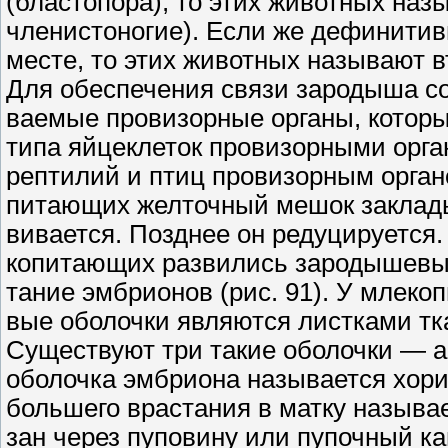
(бластопора), то этих животных наз
членистоногие). Если же дефинитив
месте, то этих животных называют в
Для обеспечения связи зародыша со 
ваемые провизорные органы, которы
типа яйцеклеток провизорными орга
рептилий и птиц провизорным орган
питающих желточный мешок закладыв
вивается. Позднее он редуцируется.
копитающих развились зародышевые
тание эмбрионов (рис. 91). У млекоп
вые оболочки являются листками тк
Существуют три такие оболочки — а
оболочка эмбриона называется хорио
большего врастания в матку называ
зан через пуповину или пупочный ка