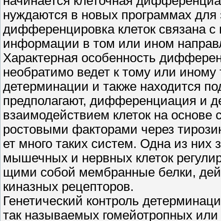
начинается клеточная дифференциац
нуждаются в новых программах для 
дифференцировка клеток связана с
информации в том или ином направ
Характерная особенность дифференц
необратимо ведет к тому или иному 
детерминации и также находится под
предполагают, дифференциация и де
взаимодействием клеток на основе
ростовыми факторами через тирозин
ет много таких систем. Одна из них
мышечных и нервных клеток регулир
щими собой мембранные белки, дей
киназных рецепторов.
Генетический контроль детерминац
так называемых гомейотропных или 