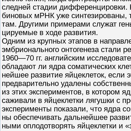
следней стадии дифференцировки. Н
биновых мРНК уже синтезированы, т
там. Другими примерами служат ген
цируемые в ходе развития.
Одним из крупных этапов в направл
эмбрионального онтогенеза стали р
1960—70 гг. английским исследоват
обладают ли ядра соматических кле
нейшее развитие яйцеклеток, если э
предварительно удалены собственны
из этих экспериментов, в котором яд
саживали в яйцеклетки лягушки с п
эксперименты показали, что ядра со
ны обеспечивать дальнейшее развити
ными оплодотворять яйцеклетки и «