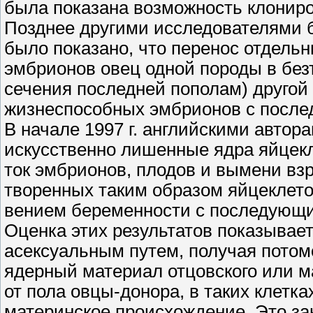
была показана возможность клонир
Позднее другими исследователями 
было показано, что перенос отдельн
эмбрионов овец одной породы в без
сечения последней пополам) друго
жизнеспособных эмбрионов с после
В начале 1997 г. английскими автор
искусственно лишенные ядра яйцекле
ток эмбрионов, плодов и вымени вз
творенных таким образом яйцеклето
вением беременности с последующи
Оценка этих результатов показывае
асексуальным путем, получая потом
ядерный материал отцовского или м
от пола овцы-донора, в таких клет
материнское происхождение. Это з