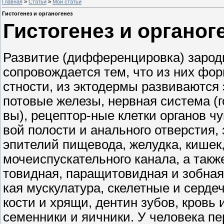
Главная
»
Статьи
»
Мои статьи
Гистогенез и органогенез
Гистогенез и органог
Развитие (дифференцировка) зарод
сопровождается тем, что из них фор
стности, из эктодермы развиваются 
потовые железы, нервная система (го
вы), рецептор-ные клетки органов чу
вой полости и анального отверстия,
эпителий пищевода, желудка, кишек, 
мочеиспускательного канала, а такж
товидная, паращитовидная и зобная
кая мускулатура, скелетные и серд
кости и хрящи, дентин зубов, кровь
семенники и яичники. У человека п