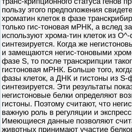
транс-крипционного статуса генов п
пользу этого предположения свидет
хроматин клеток в фазе транскрибиру
только гис-тоновая мРНК, а вслед за
используют хрома-тин клеток из О^-
синтезируется. Когда же негистоно
и замещаются негис-тоновыми хром
фазе S, то после транскрипции таког
гистоновая мРНК. Больше того, когд
фазы клеток, а ДНК и гистоны из S-
синтезируется. Эти результаты пок
негистоновые белки определяют воз
гистоны. Поэтому считают, что неги
важную роль в регуляции и экспресси
Имеющиеся данные позволяют считат
животных принимают участие белков