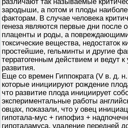
различают так называемые критическ
зародыши, а потом и плоды наибол
факторам. В случае человека крити
генеза являются первые дни после 
плаценты и роды, а повреждающими
токсические вещества, недостаток к
простейшие, гельминты и другие ф
терратогенным действием и ведут к
развития.
Еще со времен Гиппократа (V в. д. н
которые инициируют рождение плода.
что развитие плода инициирует со
экспериментальные работы английс
овцах, показали, что у овец инициа
гипотала-мус + гипофиз + надпочеч
гипоталамуса, удаление передней д