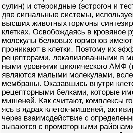
сулин) и стероидные (эстрогон и те
две сигнальные системы, использу
высших животных гормоны синтезир
клетках. Освобождаясь в кровяное р
молекулы белковых гормонов имеют 
проникают в клетки. Поэтому их эф
рецепторами, локализованными в ме
ными уровнями циклического АМФ (
являются малыми молекулами, вслед
мембраны. Оказавшись внутри клет
рецепторными белками, которые име
мишеней. Как считают, комплексы го
ясь в ядрах клеток-мишеней, актив
через взаимодействие с определенн
зываются с промоторными районами