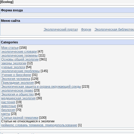
[
Ecolog
]
Форма входа
Меню сайта
Экологический портал
Форум
Экологическая библиотек
Categories
Мои статьи
[156]
экологические словари
[47]
экологические термины
[111]
Основы общей экологии
[361]
законы экологии
[12]
ученые экологи
[54]
экологические проблемы
[145]
Учение о биосфере
[31]
Экология человека
[129]
Прикладная экология
[94]
Экологическая защита и охрана окружающей среды
[223]
экологическое право
[23]
Экология и общество
[64]
медицинская экология
[30]
растения
[19]
животные
[33]
биология
[70]
карты
[23]
Статьи разной тематики
[100]
Статьи не относящиеся к экологии
реймерс словарь терминов. природопользование
[1]