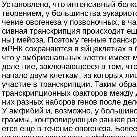
Установлено, что интенсивный белк
творением, у большинства эукариот
чение овогенеза у позвоночных, в ч
сивная транскрипция происходит ещ
ны) мейоза. Поэтому генные транск
мРНК сохраняются в яйцеклетках в 
что у эмбриональных клеток имеет 
деле-ние, заключающееся в том, чт
начало двум клеткам, из которых л
участие в транскрипции. Таким обр
транскрипционных факторов между д
них разных наборов генов после дел
У амфибий и, возможно, у большинс
граммы, контролирующие раннее раз
ется еще в течение овогенеза. Более