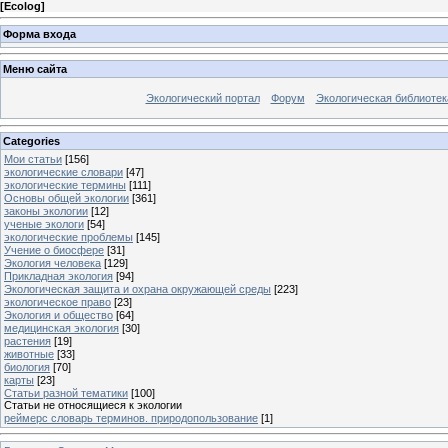
[
Ecolog
]
Форма входа
Меню сайта
Экологический портал
Форум
Экологическая библиотек
Categories
Мои статьи
[156]
экологические словари
[47]
экологические термины
[111]
Основы общей экологии
[361]
законы экологии
[12]
ученые экологи
[54]
экологические проблемы
[145]
Учение о биосфере
[31]
Экология человека
[129]
Прикладная экология
[94]
Экологическая защита и охрана окружающей среды
[223]
экологическое право
[23]
Экология и общество
[64]
медицинская экология
[30]
растения
[19]
животные
[33]
биология
[70]
карты
[23]
Статьи разной тематики
[100]
Статьи не относящиеся к экологии
реймерс словарь терминов. природопользование
[1]