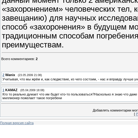
данный момент только 2 американс
«захоронением» человеческих тел, 
завещанию) для научных исследован
способ «захоронения» в будущем мо
традиционным способам погребения 
преимуществам.
Всего комментариев
:
2
2
Wanix
(23.05.2009 21:06)
Учитывая, что мы жрём и, как следжствие, из чего состоим, - нас и вправду лучше 
1
KAMAZ
(05.04.2009 18:08)
Кто то реально думает что им будет кто-то пользоваться?Насколько я знаю что даже 
миллионер пожелает такое погребени
Добавлять комментарии могу
[
Р
Полная версия сайта