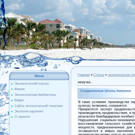
Главная
»
Статьи
»
экологические п
Меню
загрузка...
Экологический портал
Форум
Соединенные Штаты Америки
Экологическая библиотека
Видео
В таких условиях производство зе
культур, возможно, сохранятся.
Сайты экологической тематики
Прекратится экспорт продовольс
Экология картинки
производитель продовольствия, в п
результате бомбардировок погибнет
О проекте
Нарушенная социально-экономичес
восстановление сельского хозяйс
мощности, предназначенные для в
оставшегося в живых населения 
производство может упасть до гораз