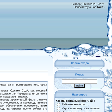
Четверг, 06.08.2026, 22:21
Приветствую Вас
Гость
Форма входа
Поиск
оводства и производства некоторых
импорта. Однако США, как мощный
кольких лет (предполагается, что в
Наш опрос
м продуктов питания.
 период хронической фазы затянут
Как вы связаны экологией ?
о энергоемка, а производственные
Работаю экологом.
 для обеспечения продовольствием
Учусь в институте на эколога.
водства страны, после войны это