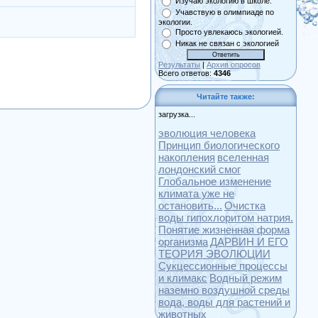
Изучаю экологию в школе.
Учавствую в олимпиаде по
экологии.
Просто увлекаюсь экологией.
Никак не связан с экологией
Результаты
|
Архив опросов
Всего ответов:
4346
Читайте также:
загрузка...
эволюция человека
Принцип биологического
накопления
вселенная
лондонский смог
Глобальное изменение
климата уже не
остановить...
Очистка
воды гипохлоритом натрия.
Понятие жизненная форма
организма
ДАРВИН И ЕГО
ТЕОРИЯ ЭВОЛЮЦИИ
Сукцессионные процессы
и климакс
Водный режим
наземно воздушной среды
вода, воды для растений и
животных