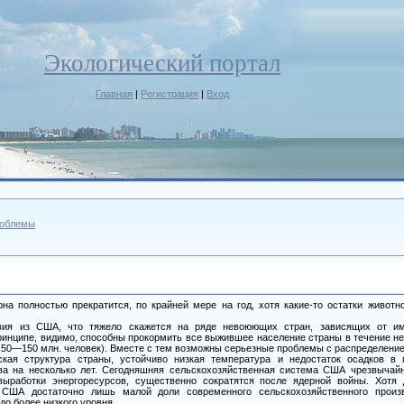
Экологический портал
Главная
|
Регистрация
|
Вход
роблемы
рна полностью прекратится, по крайней мере на год, хотя какие-то остатки животн
твия из США, что тяжело скажется на ряде невоюющих стран, зависящих от 
ринципе, видимо, способны прокормить все выжившее население страны в течение нес
 50—150 млн. человек). Вместе с тем возможны серьезные проблемы с распределение
кая структура страны, устойчиво низкая температура и недостаток осадков в
тва на несколько лет. Сегодняшняя сельскохозяйственная система США чрезвычайн
ыработки энергоресурсов, существенно сократятся после ядерной войны. Хотя
США достаточно лишь малой доли современного сельскохозяйственного произ
до более низкого уровня.