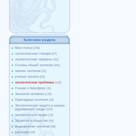
Категории раздела
Мои статьи
[156]
экологические словари
[47]
экологические термины
[111]
Основы общей экологии
[361]
законы экологии
[12]
ученые экологи
[54]
экологические проблемы
[145]
Учение о биосфере
[31]
Экология человека
[129]
Прикладная экология
[94]
Экологическая защита и охрана
окружающей среды
[223]
экологическое право
[23]
Экология и общество
[64]
медицинская экология
[30]
растения
[19]