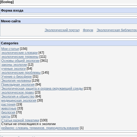
[
Ecolog
]
Форма входа
Меню сайта
Экологический портал
Форум
Экологическая библиотек
Categories
Мои статьи
[156]
экологические словари
[47]
экологические термины
[111]
Основы общей экологии
[361]
законы экологии
[12]
ученые экологи
[54]
экологические проблемы
[145]
Учение о биосфере
[31]
Экология человека
[129]
Прикладная экология
[94]
Экологическая защита и охрана окружающей среды
[223]
экологическое право
[23]
Экология и общество
[64]
медицинская экология
[30]
растения
[19]
животные
[33]
биология
[70]
карты
[23]
Статьи разной тематики
[100]
Статьи не относящиеся к экологии
реймерс словарь терминов. природопользование
[1]