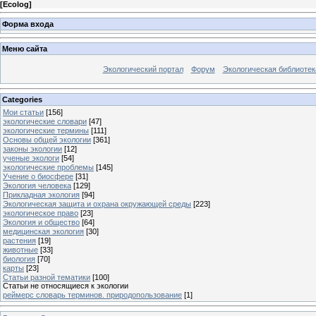
[
Ecolog
]
Форма входа
Меню сайта
Экологический портал
Форум
Экологическая библиотек
Categories
Мои статьи
[156]
экологические словари
[47]
экологические термины
[111]
Основы общей экологии
[361]
законы экологии
[12]
ученые экологи
[54]
экологические проблемы
[145]
Учение о биосфере
[31]
Экология человека
[129]
Прикладная экология
[94]
Экологическая защита и охрана окружающей среды
[223]
экологическое право
[23]
Экология и общество
[64]
медицинская экология
[30]
растения
[19]
животные
[33]
биология
[70]
карты
[23]
Статьи разной тематики
[100]
Статьи не относящиеся к экологии
реймерс словарь терминов. природопользование
[1]