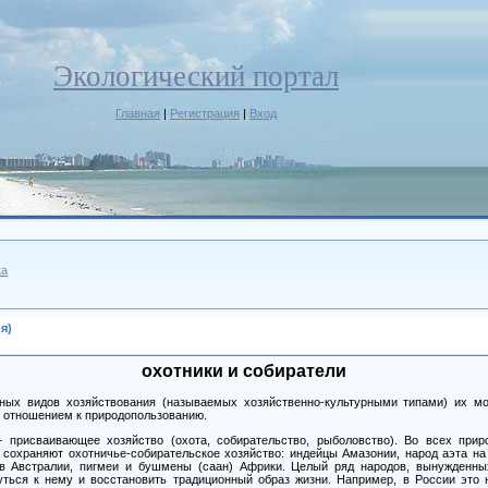
Экологический портал
Главная
|
Регистрация
|
Вход
ка
я)
охотники и собиратели
ных видов хозяйствования (называемых хозяйственно-культурными типами) их м
 отношением к природопользованию.
присваивающее хозяйство (охота, собирательство, рыболовство). Во всех при
сохраняют охотничье-собирательское хозяйство: индейцы Амазонии, народ аэта на
ов Австралии, пигмеи и бушмены (саан) Африки. Целый ряд народов, вынужденны
уться к нему и восстановить традиционный образ жизни. Например, в России это