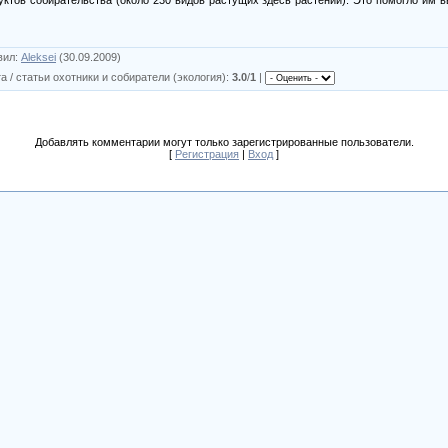
вил
:
Aleksei
(30.09.2009)
а / статьи охотники и собиратели (экология)
:
3.0
/
1
|
Добавлять комментарии могут только зарегистрированные пользователи.
[
Регистрация
|
Вход
]