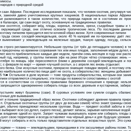
скимосы.
народов с природной средой
 саан Африки. Последние исследования показали, что человек-охотник, регулируя чи
, заменяя давно уничтоженных крупных хищников. В национальных парках Африки,
ые размножаются в таком количестве, что природа парков не в состоянии их прок
в Калахари, где саан ведут охоту, основанную на традиционных правилах.
ни охотятся, собирают мёд, плоды, коренья, личинок, орехи, съедобные травы и т.
 окружающей среде, они отлично освоили тропические леса. По последним данным
 поэтому пигмеям приходится вести кочевой образ жизни. Хотя современные пигмеи
 труда своих соседей-земледельцев, около 40 % калорий им по-прежнему даёт лес
и выменивают у земледельцев на железные орудия, тканую одежду, посуду, сельс
в строго регламентируется. Небольшие группы (от трёх до пятнадцати человек) в т
и приурочены ко времени созревания тех или иных плодов, заполнения мёдом дупел, к 
яют место приблизительно каждые две недели, причём семь месяцев в году они распо
нный год, например, у группы пигмеев эфе на реке Итури чётко спланирован: июнь 
ентября по январь эфе переселяются ближе к деревням соседей-земледельцев и п
с; с февраля по март — время «лучшей охоты», а с апреля лес вновь отдыхает.
го белка. Они искусные охотники, прекрасно знающие повадки зверей, и поэтому от
ко наибольшее количество пищи даёт не охота, а собирательство: женщины добываю
,5 %■ Остальное в доле мужчин — тоже продукты собирательства, которым они заним
пигмеи отправляются специально; эти походы по важности сопоставимы с охотой
ётся в соответствии со строгими правилами бережного отношения к природе: нельз
 запрещается одновременно собирать плоды со всех деревьев и кустарников, забират
пустынях живут бушмены (саан). В суровых условиях они сумели создать сбаланс
точные для выживания.
ет и поныне традиционный образ жизни. Охотники соблюдают древние правила природ
. п. Отдельные охотничьи группы (от двух до восьми семей) чётко знают границы св
едят, обычно принадлежат нескольким группам. Вода — предмет особой заботы в эт
е выбирают всю (из дупел, сырого песка), делают запасы, зарывая наполненные водой
ак владение одной из групп. Запрет чужакам выкапывать корни или собирать плоды 
зуют свою территорию и всегда оставляют «на чёрный день» и для будущих урожаев
 могут собирать и есть только представители отдельных возрастных групп. Это сужа
седями — тсвана — земледельцами, пришедшими в эти засушливые районы позже. Т
уктов собирательства (около 230 видов растущих здесь растений). Это помогло им 