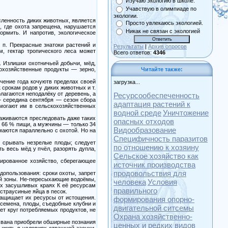
Изучаю экологию в школе.
Учавствую в олимпиаде по
экологии.
сленность диких животных, является
Просто увлекаюсь экологией.
 где охота запрещена, нарушается
Никак не связан с экологией
ормить. И напротив, экологическое
 п. Прекрасные знатоки растений и
Результаты
|
Архив опросов
, гектар тропического леса может
Всего ответов:
4346
. Излишки охотничьей добычи, мёд,
кохозяйственные продукты — зерно,
Читайте также:
ечение года кочуютв пределах своей
загрузка...
срокам родов у диких животных и т.
лагаются неподалёку от деревень, а
Ресурсообеспеченность
— середина сентября — сезон сбора
адаптация растений к
омогают им в сельскохозяйственных
водной среде
Уничтожение
важиваются преследовать даже таких
опасных отходов
т 66 % пищи, а мужчины — только 34
Видообразование
аются параллельно с охотой. Но на
Специфичность паразитов
я срывать незрелые плоды; следует
по отношению к хозяину
ь весь мёд у пчёл, разорять дупла,
Сельское хозяйство как
ированное хозяйство, сберегающее
источник производства
продовольствия для
опользования: сроки охоты, запрет
оей зоны. Не-пересыхающие водоёмы,
человека
Условия
их засушливых краях К её ресурсам
правильного
 страусиные яйца в песок.
защищает их ресурсы от истощения.
формирования опорно-
 семена, плоды, съедобные клубни и
двигательной ситсемы
ет круг потребляемых продуктов, не
Охрана хозяйственно-
свана приобрели обширные познания
ценных и редких видов
выжить в условиях страшной засухи,