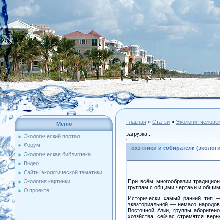
Главная
»
Статьи
»
Экология челове
Меню
загрузка...
Экологический портал
Форум
охотники и собиратели (экологи
Экологическая библиотека
Видео
Сайты экологической тематики
При всём многообразии традицион
Экология картинки
группам с общими чертами и общим
О проекте
Исторически самый ранний тип — 
экваториальной — немало народов 
Восточной Азии, группы абориген
хозяйства, сейчас стремятся верн