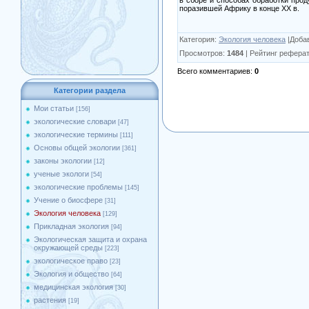
поразившей Африку в конце XX в.
Категория
:
Экология человека
|
Доба
Просмотров
:
1484
|
Рейтинг реферат
Всего комментариев
:
0
Категории раздела
Мои статьи
[156]
экологические словари
[47]
экологические термины
[111]
Основы общей экологии
[361]
законы экологии
[12]
ученые экологи
[54]
экологические проблемы
[145]
Учение о биосфере
[31]
Экология человека
[129]
Прикладная экология
[94]
Экологическая защита и охрана
окружающей среды
[223]
экологическое право
[23]
Экология и общество
[64]
медицинская экология
[30]
растения
[19]