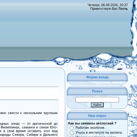
Четверг, 06.08.2026, 20:37
Приветствую Вас
Гость
Форма входа
Поиск
ожно свести к нескольким крупным
Наш опрос
Как вы связаны экологией ?
родных зонах — от арктической до
 Филиппинах, семанги и сенои Юго-
Работаю экологом.
х в своё время оставить этот вид
Учусь в институте на эколога.
 народы Севера, Сибири и Дальнего