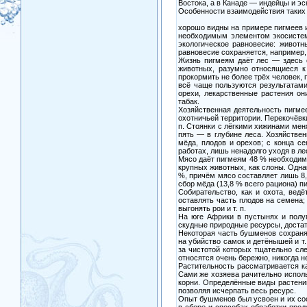
Востока, а в Канаде — индейцы и э
Особенности взаимодействия таких 
хорошо видны на примере пигмеев и
необходимым элементом экосистем
экологическое равновесие: животн
равновесие сохраняется, например, 
Жизнь пигмеям даёт лес — здесь о
животных, разумно относящиеся к
прокормить не более трёх человек,
всё чаще пользуются результатами
орехи, лекарственные растения он
табак.
Хозяйственная деятельность пигмее
охотничьей территории. Перекочёвк
п. Стоянки с лёгкими хижинами мен
пять — в глубине леса. Хозяйстве
мёда, плодов и орехов; с конца с
работах, лишь ненадолго уходя в ле
Мясо даёт пигмеям 48 % необходимо
крупных животных, как слоны. Одна
%, причём мясо составляет лишь 8
сбор мёда (13,8 % всего рациона) 
Собирательство, как и охота, вед
оставлять часть плодов на семена;
выгонять рои и т. п.
На юге Африки в пустынях и полу
скудные природные ресурсы, доста
Некоторая часть бушменов сохраня
на убийство самок и детёнышей и т
за чистотой которых тщательно сл
относятся очень бережно, никогда н
Растительность рассматривается к
Сами же хозяева рачительно исполь
корни. Определённые виды растений
позволяя исчерпать весь ресурс.
Опыт бушменов был усвоен и их со
в сборе и способах обработки прод