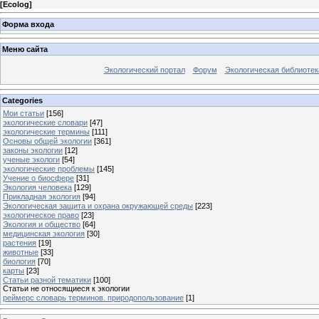
[
Ecolog
]
Форма входа
Меню сайта
Экологический портал
Форум
Экологическая библиотек
Categories
Мои статьи
[156]
экологические словари
[47]
экологические термины
[111]
Основы общей экологии
[361]
законы экологии
[12]
ученые экологи
[54]
экологические проблемы
[145]
Учение о биосфере
[31]
Экология человека
[129]
Прикладная экология
[94]
Экологическая защита и охрана окружающей среды
[223]
экологическое право
[23]
Экология и общество
[64]
медицинская экология
[30]
растения
[19]
животные
[33]
биология
[70]
карты
[23]
Статьи разной тематики
[100]
Статьи не относящиеся к экологии
реймерс словарь терминов. природопользование
[1]