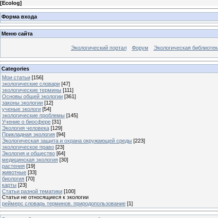
[
Ecolog
]
Форма входа
Меню сайта
Экологический портал
Форум
Экологическая библиотек
Categories
Мои статьи
[156]
экологические словари
[47]
экологические термины
[111]
Основы общей экологии
[361]
законы экологии
[12]
ученые экологи
[54]
экологические проблемы
[145]
Учение о биосфере
[31]
Экология человека
[129]
Прикладная экология
[94]
Экологическая защита и охрана окружающей среды
[223]
экологическое право
[23]
Экология и общество
[64]
медицинская экология
[30]
растения
[19]
животные
[33]
биология
[70]
карты
[23]
Статьи разной тематики
[100]
Статьи не относящиеся к экологии
реймерс словарь терминов. природопользование
[1]