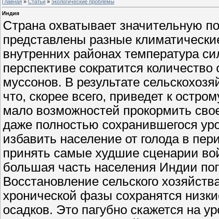
Главная
»
Статьи
»
экологические проблемы
Индия
Страна охватывает значительную по
представлены разные климатические
внутренних районах температура сил
перспективе сократится количество 
муссонов. В результате сельскохозя
что, скорее всего, приведет к остр
мало возможностей прокормить свое
даже полностью сохранившегося урож
избавить население от голода в пе
принять самые худшие сценарии вой
большая часть населения Индии пог
Восстановление сельского хозяйства
хронической фазы сохранятся низки
осадков. Это пагубно скажется на у