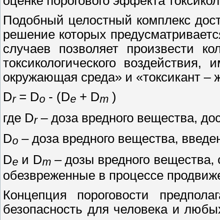
оценке порогового эффекта токсикол
Подобный целостный комплекс дост
решение которых предусматривается
случаев позволяет произвести ко
токсикологического воздействия,
окружающая среда» и «токсикант – 
D
=
D
- (
D
+
D
)
r
o
e
m
где
D
– доза вредного вещества, до
r
D
– доза вредного вещества, введен
o
D
и
D
– дозы вредного вещества, 
e
m
обезвреженные в процессе продвиже
Концепция пороговости предпола
безопасность для человека и любы