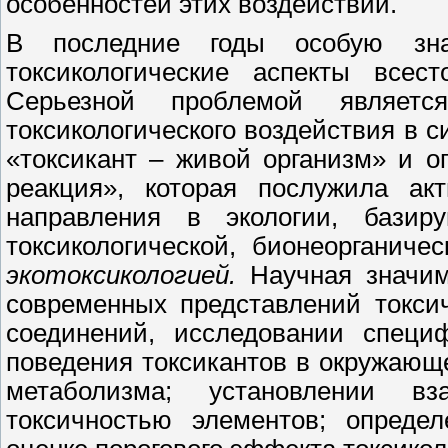
особенностей этих воздействий.
В последние годы особую зна
токсикологические аспекты всес
Серьезной проблемой являетс
токсикологического воздействия в 
«токсикант – живой организм» и о
реакция», которая послужила ак
направления в экологии, базир
токсикологической, бионеорганиче
экотоксикологией.
Научная значимо
современных представлений токси
соединений, исследовании специф
поведения токсикантов в окружающ
метаболизма; установлении в
токсичностью элементов; определ