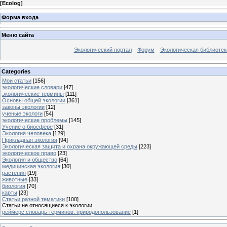
[
Ecolog
]
Форма входа
Меню сайта
Экологический портал
Форум
Экологическая библиотек
Categories
Мои статьи
[156]
экологические словари
[47]
экологические термины
[111]
Основы общей экологии
[361]
законы экологии
[12]
ученые экологи
[54]
экологические проблемы
[145]
Учение о биосфере
[31]
Экология человека
[129]
Прикладная экология
[94]
Экологическая защита и охрана окружающей среды
[223]
экологическое право
[23]
Экология и общество
[64]
медицинская экология
[30]
растения
[19]
животные
[33]
биология
[70]
карты
[23]
Статьи разной тематики
[100]
Статьи не относящиеся к экологии
реймерс словарь терминов. природопользование
[1]