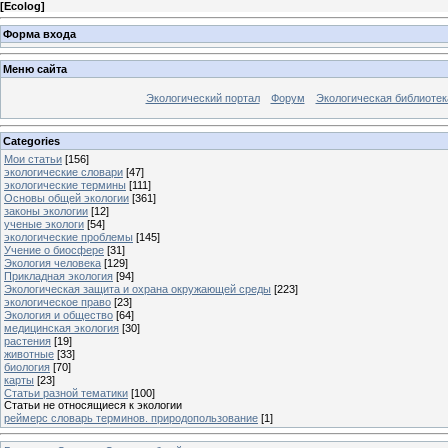
[
Ecolog
]
Форма входа
Меню сайта
Экологический портал
Форум
Экологическая библиотек
Categories
Мои статьи
[156]
экологические словари
[47]
экологические термины
[111]
Основы общей экологии
[361]
законы экологии
[12]
ученые экологи
[54]
экологические проблемы
[145]
Учение о биосфере
[31]
Экология человека
[129]
Прикладная экология
[94]
Экологическая защита и охрана окружающей среды
[223]
экологическое право
[23]
Экология и общество
[64]
медицинская экология
[30]
растения
[19]
животные
[33]
биология
[70]
карты
[23]
Статьи разной тематики
[100]
Статьи не относящиеся к экологии
реймерс словарь терминов. природопользование
[1]