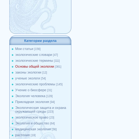
Категории раздела
Мои статьи
[156]
экологические словари
[47]
экологические термины
[111]
Основы общей экологии
[361]
законы экологии
[12]
ученые экологи
[54]
экологические проблемы
[145]
Учение о биосфере
[31]
Экология человека
[129]
Прикладная экология
[94]
Экологическая защита и охрана
окружающей среды
[223]
экологическое право
[23]
Экология и общество
[64]
медицинская экология
[30]
растения
[19]