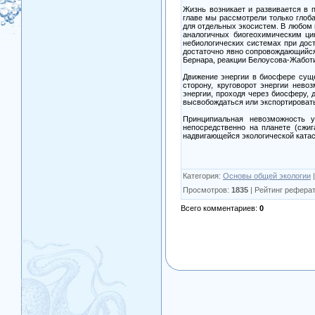
Жизнь возникает и развивается в 
главе мы рассмотрели только глоб
для отдельных экосистем. В любом 
аналогичных биогеохимическим ци
небиологических системах при дос
достаточно явно сопровождающийся
Бернара, реакции Белоусова-Жаботин
Движение энергии в биосфере суще
сторону, круговорот энергии нев
энергии, проходя через биосферу, 
высвобождаться или экспортировать
Принципиальная невозможность у
непосредственно на планете (сжиг
надвигающейся экологической ката
Категория
:
Основы общей экологии
|
Просмотров
:
1835
|
Рейтинг реферат
Всего комментариев
:
0