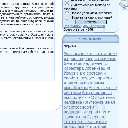
Изучаю экологию в школе.
уговоротах вещества. В предыдущей
Учавствую в олимпиаде по
 и малые круговороты, характерные
экологии.
мых для жизнедеятельности веществ,
Просто увлекаюсь экологией.
одноклеточных организмов. Даже в
ее в нелинейное состояние, иногда
Никак не связан с экологией
улентное течение жидкости, ячейки
лировать энергию в системе.
Результаты
|
Архив опросов
Всего ответов:
4346
к энергии направлен всегда в одну
оих структурах. Но большая часть
я может накапливаться, затем снова
Читайте также:
загрузка...
ергии, высвобождаемой человеком
гии, есть один важнейших факторов
Экологическое воспитание
и просвещение
Стихийные
бедствия эндогенного
характера
урбанизация
Изменение состава и
свойств воздуха при его
движении по горным
выработкам
Естественные
системы
Антропогенные
экосистемы - Экосистемы
человека
Альтернативная
электроэнергия:
подводный таран против
"дизельного" дерева
Техногенные аварии и
природные катастрофы