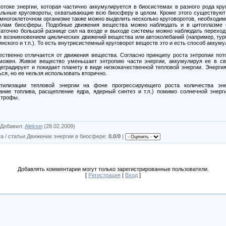
потоке энергии, которая частично аккумулируется в биосистемах в разного рода кр
альные круговороты, охватывающие всю биосферу в целом. Кроме этого существуют
многоклеточном организме также можно выделить несколько круговоротов, необходи
клам биосферы. Подобные движения вещества можно наблюдать и в цитоплазме 
таточно большой разнице сил на входе и выходе системы можно наблюдать переход 
 возникновением циклических движений вещества или автоколебаний (например, турб
ского и т.п.). То есть внутрисистемный круговорот веществ это и есть способ аккуму
ственно отличается от движения вещества. Согласно принципу роста энтропии пото
озможен. Живое вещество уменьшает энтропию части энергии, аккумулируя ее в св
деградирует и покидает планету в виде низкокачественной тепловой энергии. Энерги
ся, но ее нельзя использовать вторично.
тилизации тепловой энергии на фоне прогрессирующего роста количества эн
ание топлива, расщепление ядра, ядерный синтез и т.п.) помимо солнечной энер
строфы.
Добавил
:
Aleksei
(28.02.2009)
а / статьи Движение энергии в биосфере
:
0.0
/
0
|
Добавлять комментарии могут только зарегистрированные пользователи.
[
Регистрация
|
Вход
]