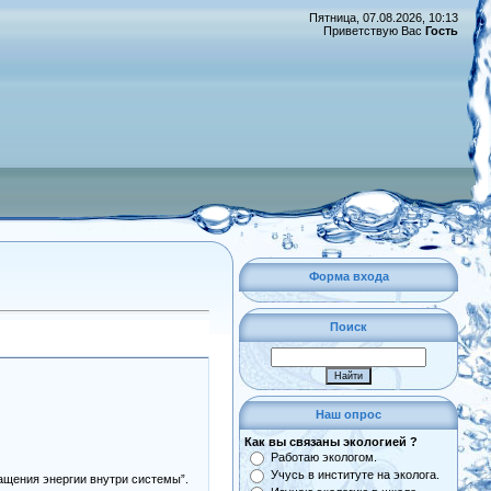
Пятница, 07.08.2026, 10:13
Приветствую Вас
Гость
Форма входа
Поиск
Наш опрос
Как вы связаны экологией ?
Работаю экологом.
Учусь в институте на эколога.
ащения энергии внутри системы”.