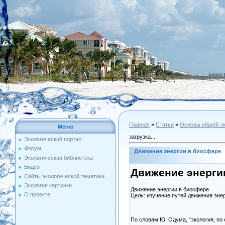
Главная
»
Статьи
»
Основы общей эк
Меню
загрузка...
Экологический портал
Форум
Движение энергии в биосфере
Экологическая библиотека
Видео
Движение энерги
Сайты экологической тематики
Экология картинки
Движение энергии в биосфере
О проекте
Цель: изучение путей движения эне
По словам Ю. Одума, “экология, по