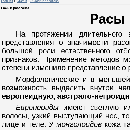
Главная
»
Статьи
»
Экология человека
Расы и расогенез
Расы 
На протяжении длительного 
представления о значимости рас
большой роли естественного от
признаков. Применение методов м
степени изменило представление о р
Морфологические и в меньшей
возможность выделить внутри че
европеидную, австрало-негроид
Европеоиды
имеют светлую ил
волосы, узкий выступающий нос, то
лице и теле. У
монголоидов
кожа та