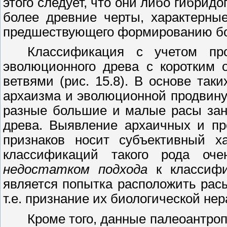
этого следует, что они либо гибрид
более древние черты, характерны
предшествующего формированию бо
Классификация с учетом пр
эволюционного древа с коротким 
ветвями (рис.
15.8).
В основе таки
архаизма и эволюционной продвинут
разные большие и малые расы зан
древа. Выявление архаичных и пр
признаков носит субъективный х
классификаций такого рода о
недостатком подхода
к классифи
является попытка расположить рас
т.е. признание их биологической не
Кроме того, данные палеоантро