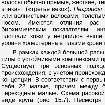
волосы обычно прямые, жесткие, те
эпикант («третье веко»).
Негроиды
или волнистыми волосами, толсты
носом. Имеются отличия рас
биохимическим показателям: ин
площади кожи у негроидов выше, 
уровня холестерина в плазме крови 
В рамках каждой большой расы
типы с устойчивыми комплексами 
Существует три основных подхо
происхождения, с учетом происхожд
концепции. В соответствии с перв
себя
22
малые, причем между б
переходные малые. Схема расовой
виде круга (рис.
15.7).
Несмотря 