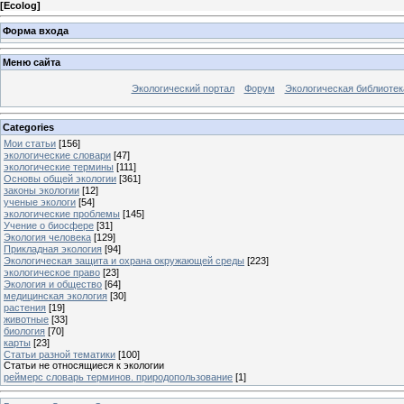
[
Ecolog
]
Форма входа
Меню сайта
Экологический портал
Форум
Экологическая библиотек
Categories
Мои статьи
[156]
экологические словари
[47]
экологические термины
[111]
Основы общей экологии
[361]
законы экологии
[12]
ученые экологи
[54]
экологические проблемы
[145]
Учение о биосфере
[31]
Экология человека
[129]
Прикладная экология
[94]
Экологическая защита и охрана окружающей среды
[223]
экологическое право
[23]
Экология и общество
[64]
медицинская экология
[30]
растения
[19]
животные
[33]
биология
[70]
карты
[23]
Статьи разной тематики
[100]
Статьи не относящиеся к экологии
реймерс словарь терминов. природопользование
[1]