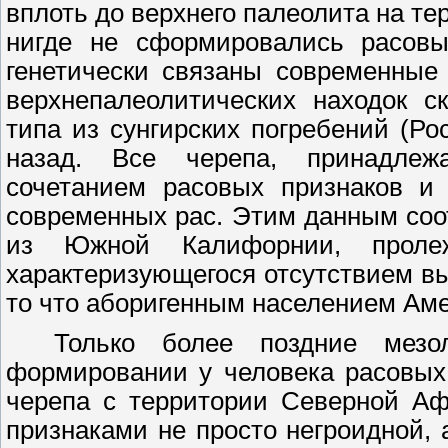
вплоть до верхнего палеолита на т
нигде не сформировались расов
генетически связаны современные
верхнепалеолитических находок с
типа из сунгирских погребений (Ро
назад. Все черепа, принадлеж
сочетанием расовых признаков и
современных рас. Этим данным соот
из Южной Калифорнии, проле
характеризующегося отсутствием в
то что аборигенным населением Ам
Только более поздние мезол
формировании у человека расовых 
черепа с территории Северной Аф
признаками не просто негроидной,