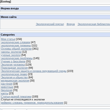
[
Ecolog
]
Форма входа
Меню сайта
Экологический портал
Форум
Экологическая библиотек
Categories
Мои статьи
[156]
экологические словари
[47]
экологические термины
[111]
Основы общей экологии
[361]
законы экологии
[12]
ученые экологи
[54]
экологические проблемы
[145]
Учение о биосфере
[31]
Экология человека
[129]
Прикладная экология
[94]
Экологическая защита и охрана окружающей среды
[223]
экологическое право
[23]
Экология и общество
[64]
медицинская экология
[30]
растения
[19]
животные
[33]
биология
[70]
карты
[23]
Статьи разной тематики
[100]
Статьи не относящиеся к экологии
реймерс словарь терминов. природопользование
[1]