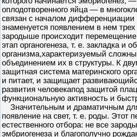
которого начинается эмбриогенез, 
оплодотворен­ного яйца — в многокл
связан с началом дифференциации (
знаменуется появлением в нем трех 
зародыше происходит перемещение к
этап органогенеза, т. е. закладка и
организма,характеризуемый сложны
объединением их в структуры. К дв
защитная система материнского ор
и питает, и защищает разви­вающий
развития человекапод защитой плац
функциональ­ную активность и быстр
Значительным и драматичным для ч
появление на свет, т. е. роды. Этот
естественного отбора: не все зарод
эмбриогенеза и благополучно рождаю