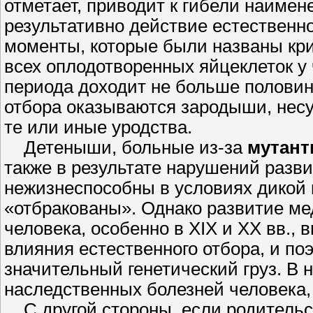
отметает, приводит к гибели наиме­
результативно действие естественно
моменты, которые были названы кри
всех оплодотворенных яйцеклеток у 
периода доходит не больше полови
отбора оказываются зародыши, несу
те или иные уродства.
Детеныши, больные из-за
мутант
также в результате нарушений разви
нежизнеспособны в условиях дикой п
«отбракованы». Однако разви­тие 
человека, особенно в XIX и XX вв.,
влияния естественного отбора, и по
значительный генетический груз. В 
наследственных болезней человека
С другой стороны, если родительск