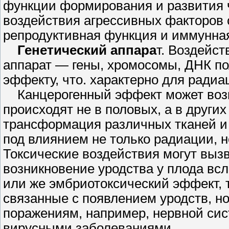
функции формирования и развития 
воздействия агрессивных факто­ров 
репродуктивная функция и иммунна
Генетический аппара
т. Воздейст
аппарат — гены, хромосомы, ДНК пол
эффекту, что. характерно для ра­диац
Канцерогенный эффект может возни
происходят не в половых, а в других
трансформация различных тка­ней и
под влиянием не только радиац
Токсические воздействия могут вызва
возникновение уродства у плода всл
или же эмбриотоксический эффект, т
связанные с появле­нием уродств, 
пора­жениям, например, нервной си
вирусными заболеваниями.