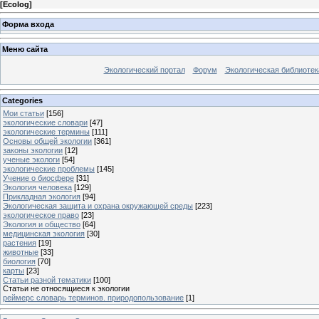
[
Ecolog
]
Форма входа
Меню сайта
Экологический портал
Форум
Экологическая библиотек
Categories
Мои статьи
[156]
экологические словари
[47]
экологические термины
[111]
Основы общей экологии
[361]
законы экологии
[12]
ученые экологи
[54]
экологические проблемы
[145]
Учение о биосфере
[31]
Экология человека
[129]
Прикладная экология
[94]
Экологическая защита и охрана окружающей среды
[223]
экологическое право
[23]
Экология и общество
[64]
медицинская экология
[30]
растения
[19]
животные
[33]
биология
[70]
карты
[23]
Статьи разной тематики
[100]
Статьи не относящиеся к экологии
реймерс словарь терминов. природопользование
[1]