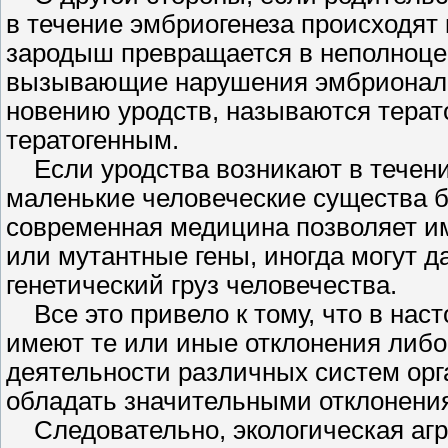
в течение эмбриогенеза происходят 
зародыш превращается в не­полноце
вызывающие нарушения эмбриональн
новению уродств, называются терат
тератогенным.
Если уродства возникают в течение 
маленькие человеческие существа б
современная медицина позволяет им
или мутантные гены, иногда могут д
генетиче­ский груз человечества.
Все это привело к тому, что в нас
имеют те или иные отклонения либо
деятельности различных систем орга
обладать значительными отклонениям
Следовательно, экологическая агр