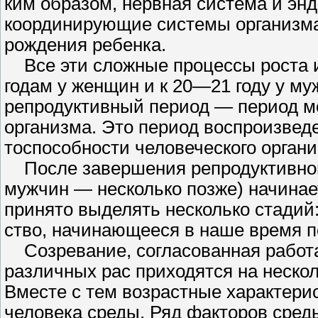
ким образом, нервная система и эндо
координирующие системы организма
рождения ребенка.
Все эти сложные процессы роста и 
годам у женщин и к 20—21 году у му
репродуктивный период — пе­риод м
организма. Это период воспроизвед
тоспособности человеческого органи
После завершения репродуктивного
мужчин — несколько позже) начинает
принято выделять не­сколько стадий
ство, начинающееся в наше время по
Созревание, согласованная работа
различных рас приходятся на нескол
Вместе с тем возрастные характери
человека среды. Ряд фак­торов сред