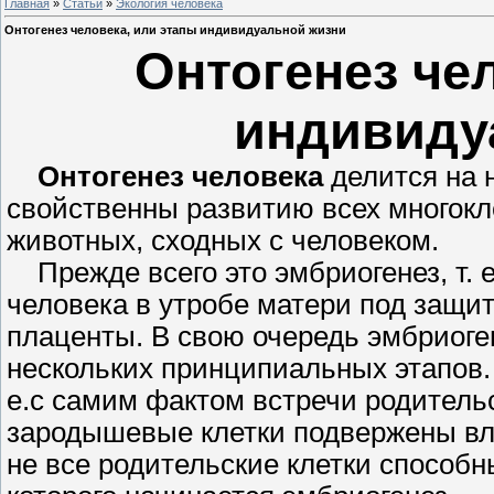
Главная
»
Статьи
»
Экология человека
Онтогенез человека, или этапы индивидуальной жизни
Онтогенез че
индивиду
Онтогенез человека
делится на н
свойственны развитию всех многок
животных, сходных с человеком.
Прежде всего это эмбриогенез, т. е
человека в утробе матери под защит
плаценты. В свою очередь эмб­риоге
нескольких принци­пиальных этапов.
е.с самим фактом встречи родительс
зародышевые клетки подвержены вли
не все родительские клетки способн