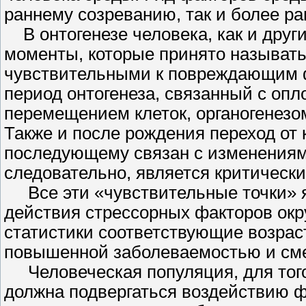
раннему созрева­нию, так и более р
В онтогенезе человека, как и друг
моменты, которые принято называть 
чувствительными к повреждающим ф
период онтогенеза, связан­ный с оп
перемещением клеток, органогенезом
Также и после рождения переход от 
последующему связан с изменениям
следовательно, является критически
Все эти «чувствительные точки» 
действия стрессорных факторов ок
статистики соответствующие возрас
повышенной забо­леваемостью и см
Человеческая популяция, для того
должна подвергаться воздействию ф