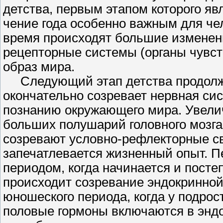
детства, первым этапом которого явл
чение года особенно важным для чел
время происходят большие изменени
рецепторные системы (органы чувст
образ мира.
Следующий этап детства продолжае
окончательно созревает нервная сис
познанию окружающего мира. Увелич
больших полушарий головного мозга,
созревают условно-рефлекторные свя
запечатлевается жизненный опыт. П
периодом, когда начинается и посте
происходит созревание эндокринно
юношеского периода, когда у под­ро
половые гормоны включаются в эндо