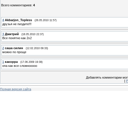
Всего комментариев
:
4
4
Akbarjon_Topless
(26.05.2010 11:57)
друзья не пиздите!!!
3
Дмитрий
(18.05.2010 22:37)
Все понятно как 2x2
2
саша силин
(12.02.2010 09:33)
можно по проще
1
какорра
(17.06.2009 19:39)
опа как все сложнооооо
Добавлять комментарии могу
[
Р
Полная версия сайта