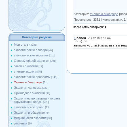
Категория
:
Учение о биосфере
|
Доба
Просмотров
:
3371
|
Комментарии
:
1
Всего комментариев
:
1
Категории раздела
1
павел
(12.02.2010 16:26)
0
Мои статьи
[156]
неплохо но ... всё записывать в тетр
экологические словари
[47]
экологические термины
[111]
Основы общей экологии
[361]
законы экологии
[12]
ученые экологи
[54]
экологические проблемы
[145]
Учение о биосфере
[31]
Экология человека
[129]
Прикладная экология
[94]
Экологическая защита и охрана
окружающей среды
[223]
экологическое право
[23]
Экология и общество
[64]
медицинская экология
[30]
растения
[19]