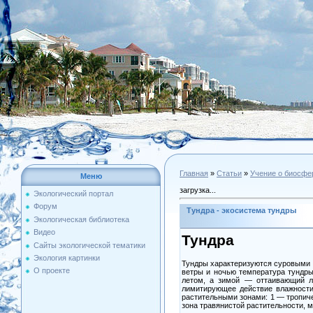
Главная
»
Статьи
»
Учение о биосфе
Меню
загрузка...
Экологический портал
Форум
Тундра - экосистема тундры
Экологическая библиотека
Видео
Тундра
Сайты экологической тематики
Экология картинки
Тундры характеризуются суровыми 
О проекте
ветры и ночью температура тундры
летом, а зимой — оттаивающий л
лимитирующее действие влажности
растительными зонами: 1 — тропиче
зона травянистой растительности, м