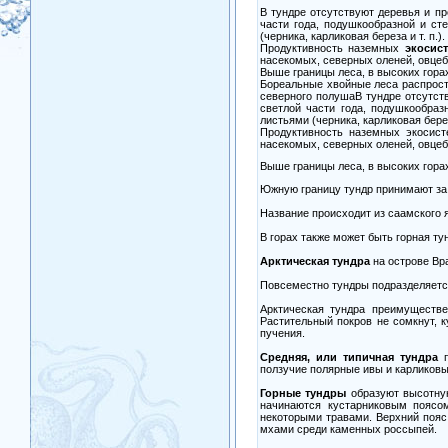
В тундре отсутствуют деревья и п
части года, подушкообразной и ст
(черника, карликовая береза и т. п.).
Продуктивность наземных
экосис
насекомых, северных оленей, овцебы
Выше границы леса, в высоких гора
Бореальные хвойные леса распростр
северного полушаВ тундре отсутст
светлой части года, подушкообра
листьями (черника, карликовая береза
Продуктивность наземных экосист
насекомых, северных оленей, овцебы
Выше границы леса, в высоких гора
Южную границу тундр принимают за 
Название происходит из саамского я
В горах также может быть горная ту
Арктическая тундра
на острове Вр
Повсеместно тундры подразделяется
Арктическая тундра преимуществ
Растительный покров не сомкнут, 
пучения.
Средняя, или типичная тундра
п
ползучие полярные ивы и карликовы
Горные тундры
образуют высотную
начинаются кустарниковым поясо
некоторыми травами. Верхний поя
мхами среди каменных россыпей.