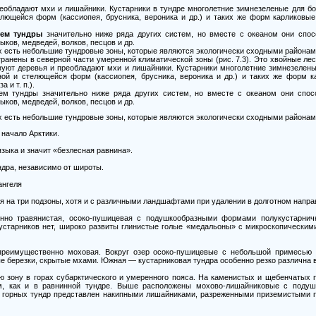
реобладают мхи и лишайники. Кустарники в тундре многолетние зимнезеленые для бо
елющейся форм (кассиопея, брусника, вероника и др.) и таких же форм карликов
тем тундры
значительно ниже ряда других систем, но вместе с океаном они спос
ков, медведей, волков, песцов и др.
х есть небольшие тундровые зоны, которые являются экологически сходными района
анены в северной части умеренной климатической зоны (рис. 7.3). Это хвойные ле
вуют деревья и преобладают мхи и лишайники. Кустарники многолетние зимнезелены
зной и стелющейся форм (кассиопея, брусника, вероника и др.) и таких же форм 
 и т. п.).
ем тундры значительно ниже ряда других систем, но вместе с океаном они спос
ков, медведей, волков, песцов и др.
х есть небольшие тундровые зоны, которые являются экологически сходными района
начало Арктики.
зыка и значит «безлесная равнина».
ндра, независимо от широты.
ангеля
 на три подзоны, хотя и с различными ландшафтами при удалении в долготном напра
енно травянистая, осоко-пушицевая с подушкообразными формами полукустарнич
кустарников нет, широко развиты глинистые голые «медальоны» с микроскопическим
реимущественно моховая. Вокруг озер осоко-пушицевые с небольшой примесью р
е березки, скрытые мхами. Южная — кустарниковая тундра особенно резко различна 
 зону в горах субарктического и умеренного пояса. На каменистых и щебенчатых 
м, как и в равнинной тундре. Выше расположены мохово-лишайниковые с подуш
с горных тундр представлен накипными лишайниками, разреженными приземистыми 