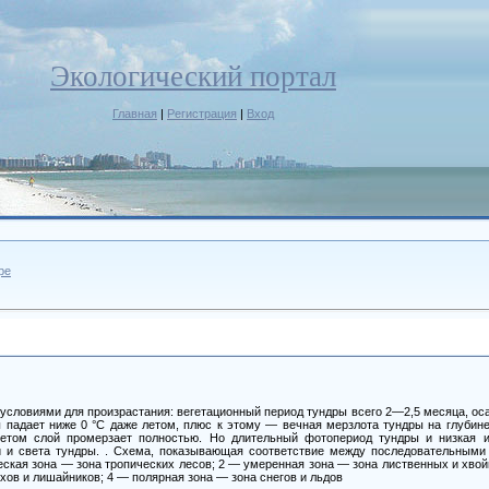
Экологический портал
Главная
|
Регистрация
|
Вход
ре
условиями для произрастания: вегетационный период тундры всего 2—2,5 месяца, о
 падает ниже 0 °С даже летом, плюс к этому — вечная мерзлота тундры на глубине
етом слой промерзает полностью. Но длительный фотопериод тундры и низкая и
 и света тундры. . Схема, показывающая соответствие между последовательными
ская зона — зона тропических лесов; 2 — умеренная зона — зона лиственных и хво
хов и лишайников; 4 — полярная зона — зона снегов и льдов