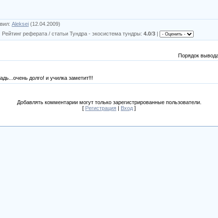
вил
:
Aleksei
(12.04.2009)
|
Рейтинг реферата / статьи Тундра - экосистема тундры
:
4.0
/
3
|
Порядок вывода
адь...очень долго! и училка заметит!!!
Добавлять комментарии могут только зарегистрированные пользователи.
[
Регистрация
|
Вход
]