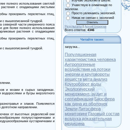
Изучаю экологию в школе.
лее полного использования светлой
Учавствую в олимпиаде по
ые растения с опадающими листьями
экологии.
Просто увлекаюсь экологией.
обны прокормить перелетных птиц,
Никак не связан с экологией
ми с вышеописанной тундрой.
са северной части умеренного пояса
Результаты
|
Архив опросов
е для более полного использования
Всего ответов:
4346
карликовые растения с опадающими
обны прокормить перелетных птиц,
Читайте также:
загрузка...
ми с вышеописанной тундрой.
Популяционная
характеристика человека
Антропогенные
воздействия на потоки
энергии и круговороты
веществ
мета анализ
влении.
Кругооборот воды
Экологический
ков и мхами в сырых западинках.
и водорослями и бугры мерзлотного
менеджмент, аудит и
сертификация
Биосфера
как одна из оболочек
азнотравья и злаков. Появляются
в долготном направлении.
Земли
Литосфера
мониторинг
Газовый состав
почвах от высотных редколесий они
кообразными полукустарничками и
воздуха
доказательная
подушкообразными кустарничками и
медицина