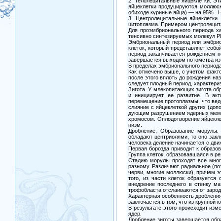
2. Телолецитальные яйцеклетки. Эт
яйцеклетки продуцируются моллюск
обиходе куриные яйца) — на 95% . 
3. Центролецитальные яйцеклетки.
цитоплазма. Примером центролецит
Для проэмбрионального периода ха
тенсивно синтезируемых молекул Р
Эмбриональный период или эмбрио
клеток, который представляет собо
период заканчивается рождением п
завершается выходом потомства из
В пределах эмбрионального периода 
Как отмечено выше, с учетом факт
после этого вплоть до рождения на
следует плодный период, характери
Зигота. У млекопитающих зигота обр
и инициирует ее развитие. В акт
перемещение протоплазмы, что веде
слияние с яйцеклеткой других (доп
дующим разрушением ядерных мембра
хромосом. Оплодотворение яйцеклет
низм.
Дробление. Образование морулы. 
обладают центриолями, то оно закл
человека деление начинается с дви
Первая борозда приводит к образов
Группа клеток, образовавшаяся в ре
Стадию морулы проходят все мног
разному. Различают радиальное (по
черви, многие моллюски), причем э
того, из части клеток образуется
внедрение последнего в стенку ма
трофобласта отслаиваются от зарод
Характерная особенность дробления
заключается в том, что из крупной 
В результате этого происходит изм
ядер.
Дробление зиготы завершается обра