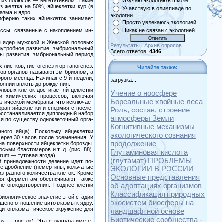
м из полюсов — вегетативном. Такие
Изучаю экологию в школе.
 желтка на 50%, яйцеклетки кур (в
Учавствую в олимпиаде по
азма и ядро.
экологии.
риферию таких яйцеклеток занимает
Просто увлекаюсь экологией.
ессы, связанные с накоплением ин-
Никак не связан с экологией
я ядер мужской и Женской половых
Результаты
|
Архив опросов
риутробное развитие, эмбриональный
Всего ответов:
4346
пы развития, эмбриональный период
листков, гистогенез и ор-ганогенез.
Читайте также:
ов органов называют эм-брионом, а
рого месяца. Начиная с 9-й недели,
загрузка...
оянии вплоть до рожде-ния.
оловых клеток достигает яй-цеклетки
Учение о ноосфере
 и химических процессов, включая
Бореальные хвойные леса
матической мембраны, что исключает
бран яйцеклетки и спермия с после-
Роль, состав, строение
восстанавливается диплоидный набор
атмосферы Земли
ся по существу одноклеточный орга-
Когнитивные механизмы
ного яйца). Поскольку яйцеклетки
экологического сознания
через 30 часов после осеменения. У
продолжение
на поверхности яйцеклетки борозды.
ьми бластомеров и т. д. (рис. 88).
Глутаминовая кислота
rum — тутовая ягода).
(глутамат)
ПРОБЛЕМЫ
 принадлежности деление идет по-
ое дробление (немертины, кольчатые
ЭКОЛОГИИ В РОССИИ
з разного количества клеток. Кроме
Основные представления
даря ферментам обеспечивают также
об адоптациях организмов
ле оплодотворения. Позднее клетки
Классификация природных
биологическое значение этой стадии
экосистем биосферы на
ньшено отношение цитоплазмы к ядру.
 цитоплазма-тическое окружение для
ландшафтной основе
Биотические сообщества -
os — росток). Эта структура име-ет