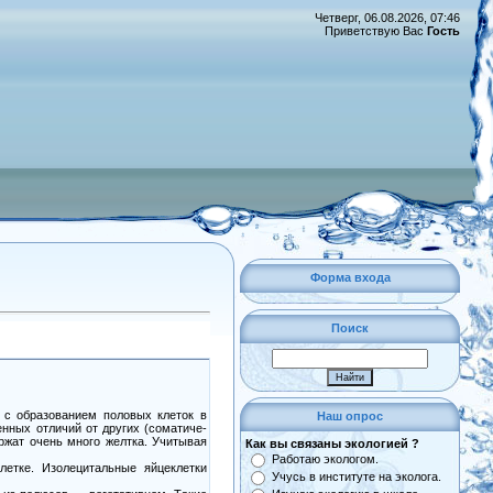
Четверг, 06.08.2026, 07:46
Приветствую Вас
Гость
Форма входа
Поиск
 с образованием половых клеток в
Наш опрос
нных отличий от других (соматиче-
ержат очень много желтка. Учитывая
Как вы связаны экологией ?
Работаю экологом.
летке. Изолецитальные яйцеклетки
Учусь в институте на эколога.