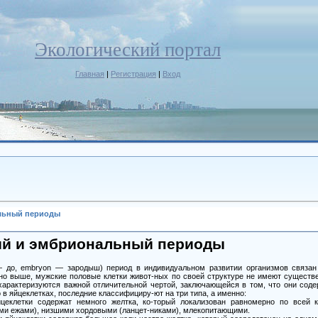
Экологический портал
Главная
|
Регистрация
|
Вход
льный периоды
й и эмбриональный периоды
— до, embryon — зародыш) период в индивидуальном развитии организмов связан
ено выше, мужские половые клетки живот-ных по своей структуре не имеют существе
и характеризуются важной отличительной чертой, заключающейся в том, что они сод
 в яйцеклетках, последние классифициру-ют на три типа, а именно:
йцеклетки содержат немного желтка, ко-торый локализован равномерно по всей к
ми ежами), низшими хордовыми (ланцет-никами), млекопитающими.