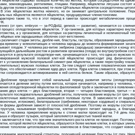
и яйцеклетки содержат большое коли-чество желтка, который сосредоточен на одно
ами, земноводными, рептилиями, птицами. Например, яйцеклетки лягушки состоят из
На другом полюсе (анимальном) те-лоле-ЦИтальных яйцеклеток сосредоточены цитопл
 В этих яйцеклетках желтка немного, но он занимает центральное положение. Пе
аль-ных яйцеклеток являются яйцеклетки, продуцируемые членистоногими.
рактерно также то, что в этот период в гаметах происходят метаболические проц
НК.
генез (от греч. embryon — за-РОДЫШ, genesis — развитие), начинается со слияни
й процесс оплодотворения яйцеклеток. У ор-ганизмов, для которых характерно внут
отомства, а у организмов, для которых ха-рактерны личиночный и неличиночный ти
 яйцевых или зародышевых оболочек соот-ветственно.
различают стадии зиготы, дробле-ния, бластулы, гаструлы, образования зародышевых 
ора времени у млекопитающих и человека зародыш до момента формирования зачатк
зывают плодом. У человека раз-витие эмбриона (зародыша) заканчивается к концу вто
зующийся дальнейшим ростом и развитием организма (плода) во внутриутробном сост
азуется в результате оплодотворе-ния, начинающегося с того, что одна из мужских п
ивированной мужской половой клет-кой яйцеклетке происходит ряд физических
т к установлению билатеральной симмет-рии яйцеклетки, а также перестройку плаз
олнительных) мужских половых клеток. За-тем следует слияние плазматических мем
н, что обеспечивает слияние ядер двух клеток. Ядра клеток сливаются, при этом 
ки сопровождается активированием в ней синтеза белков. Таким образом, образует
Дробление представляет собой начальный период развития зиготы (оплодотворен
ючается в делении зиготы путем митоза, которое начинается, например у человека, 
жения оплодотворенной яйцеклетки по фаллопиевой трубе и заключается в появлении 
анию двух клеток — двух бластомеров, вторая — четырех бластомеров, третья — вос
зультате последовательных дроблений зиготы, получила название морулы (от греч. mo
оклеточные животные, размножающиеся половым путем. В зависимости от видовой
звоночные, иглокожие), билатеральное (грибневики, некоторые хордовые) и спиральн
ти формы дробления зависят от плоскостей дробления. Поэтому их морулы состоят и
 структура, называемая трофобластом, клетки которого питают зародыш, а благо
тки. У человека прикрепление морулы к стенке матки происходит на 7-й день пос
ыша и образуют пузырек, который заполняется жидкостью тканей матки.
 заключается в том, что при нем значительного роста клеток не происходит. Поэтому 
клетки, которой является яйцеклетка, образуются более мелкие клетки, в которых уме
енение топологии цитоплазматических комплексов в бластомерах, что создает новое
зованием многоклеточной структуры, получившей название бластулы (от греч. blast