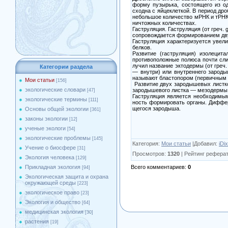
форму пузырька, состоящего из о
сходна с яйцеклеткой. В период др
небольшое количество мРНК и тРНК,
ничтожных количествах.
Гаструляция. Гаструляция (от греч
сопровождается формированием двух
Гаструляция характеризуется увели
белков.
Развитие (гаструляция) изолецит
противоположные полюса почти слив
лучил название эктодермы (от греч.
Категории раздела
— внутри) или внутреннего зароды
называют бластопором (первичным 
Мои статьи
[156]
Развитие двух зародышевых листков
экологические словари
зародышевого листка — мезодермы (
[47]
Гаструляция является необходимым
экологические термины
[111]
ность формировать органы. Диффе
щегося зародыша.
Основы общей экологии
[361]
законы экологии
[12]
ученые экологи
[54]
экологические проблемы
[145]
Категория
:
Мои статьи
|
Добавил
:
iDi
Учение о биосфере
[31]
Просмотров
:
1320
|
Рейтинг рефера
Экология человека
[129]
Всего комментариев
:
0
Прикладная экология
[94]
Экологическая защита и охрана
окружающей среды
[223]
экологическое право
[23]
Экология и общество
[64]
медицинская экология
[30]
растения
[19]