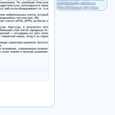
иональными. По размерам бластула
контрольнве вопросы
тадии бластулы синтезируется также
Регуляторные пептиды
я, либо если обнаруживают-ся, то в
ения эмбриональных клеток, который
родышевых листков (рис. 89).
тает синтез мРНК, рРНК, ри-босом и
утрь бластулы, в результате чего
. Внешний слой клеток зародыша по-
тренний — энтодермы (от греч. entos
 первичной кишки, вход в ко-торую
ляции характерно развитие третьего
).
 в положение, открывающее возмож-
 всем тканям и органам развиваю-