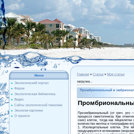
Главная
»
Статьи
»
Мои статьи
Меню
загрузка...
Экологический портал
Форум
Промбриональный и эмбриона
Экологическая библиотека
Видео
Промбриональны
Сайты экологической тематики
Экология картинки
Проэмбриональный (от греч. pro 
О проекте
процессе гаметогенеза. Как отмеч
ских) клеток, тогда как яйцеклетк
количество желтка и топографию его
1. Изолецитальные клетки. Эти я
продуцируются иглокожими (морски