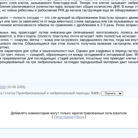
дного слоя клеток, называемого бластодер-мой. Теперь эти клетки называют эмбр
обления увеличивается количество ядер, возрастает общее количество ДНК. В конце с
 но новые рибосомы и рибосомная РНК до начала гаструляции еще не обнаруживаютс
. gastre — полость сосуда) — это сле-дующий за образованием бластулы процесс движ
 или трех (в зависимости от вида животных) слоев зародыша или так называемых за
чением интенсивности обмена по сравнению с дроблением в 2-3 раза. Резко возрас
альных яиц происходит путем инвагина-ции (впячивания) вегетативного полюса вн
аются, а бла-стоцель (полость бластулы) почти исчезает либо полностью исчезает
 ectos — снаружи, derma — кожа) или на-ружного зародышевого листка, тогда как вну
шевого листка. Образующаяся при этом полость получила название гастроцели, или
ртом).
 характерно для губок и кишечнополост-ных. Однако для хордовых в период гастру
от греч. mesos — средний), образующего-ся между эктодермой и энтодермой (рис. 90
 пререквизитом для последующих стадий развития, поскольку она приводит клетки
ренцированный на три эмбриональных за-кладки зародышевый материал дает начало
x009
(10.06.2009)
та / статьи Промбриональный и эмбриональный периоды
:
0.0
/
0
|
Добавлять комментарии могут только зарегистрированные пользователи.
[
Регистрация
|
Вход
]