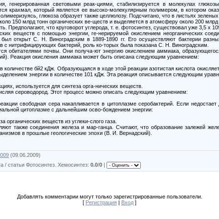
ия, генерированная световыми реак-циями, стабилизируется в молекулах глюкоз
ется крахмал, который является ее высоко-молекулярным полимером, в котором ок
 Полимеризуясь, глюкоза образует также целлюлозу. Подсчитано, что в листьях зелены
коло 150 млрд тонн органических ве-ществ и выделяется в атомсферу около 200 млрд 
. Предполагают, что круговорот углерода, т. е. фотосинтез, существовал уже 3,5 х 109
ских веществ с помощью энергии, ге-нерируемой окислением неорганических соеди
 был открыт С. Н. Виноградским в 1889-1890 гг. Его осуществляют бактерии разн
в с нитрифицирующих бактерий, роль ко-торых была показана С. Н. Виноградским.
я обитателями почвы. Они получа-ют энергию окислением аммиака, образующегося
ний). Реакция окисления аммиака может быть описана следующим уравнением:
 в количестве бй2 кДж. Образующаяся в ходе этой реакции азотистая кислота окисл
 выделением энергии в количестве 101 кДж. Эта реакция описывается следующим урав
циях, используется для синтеза орга-нических веществ.
кисляя сероводород. Этот процесс можно описать следующим уравнением:
еакции свободная сера накапливается в цитоплазме серобактерий. Если недостает 
иальной цитоплазме с дальнейшим осво-бождением энергии:
за органических веществ из углеки-слого газа.
яют также соединения железа и мар-ганца. Считают, что образование залежей жел
анизмов в прошлые геологические эпохи (В. И. Вернадский).
x009
(09.06.2009)
а / статьи Фотосинтез. Хемосинтез
:
0.0
/
0
|
Добавлять комментарии могут только зарегистрированные пользователи.
[
Регистрация
|
Вход
]