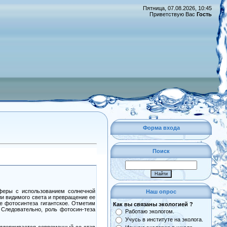
Пятница, 07.08.2026, 10:45
Приветствую Вас
Гость
Форма входа
Поиск
сферы с использованием солнечной
Наш опрос
ии видимого света и превращение ее
е фотосинтеза гигантское. Отметим
Как вы связаны экологией ?
 Следовательно, роль фотосин-теза
Работаю экологом.
Учусь в институте на эколога.
поддерживается современный со-став