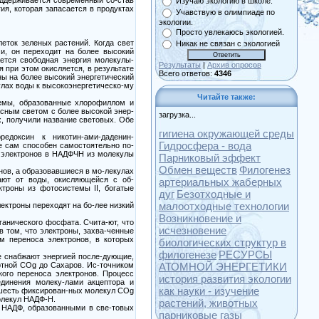
Изучаю экологию в школе.
ия, которая запасается в продуктах
Учавствую в олимпиаде по
экологии.
Просто увлекаюсь экологией.
еток зеленых растений. Когда свет
Никак не связан с экологией
и, он переходит на более высокий
ется свободная энергия молекулы-
Результаты
|
Архив опросов
 при этом окисляется, в результате
Всего ответов:
4346
ны на более высокий энергетический
улах воды к высокоэнергетическо-му
Читайте также:
темы, образованные хлорофиллом и
асным светом с более высокой энер-
загрузка...
ах, получили название световых. Обе
гигиена окружающей среды
едоксин к никотин-ами-даденин-
Гидросфера - вода
е сам способен самостоятельно по-
 электронов в НАДФЧН из молекулы
Парниковый эффект
Обмен веществ
Филогенез
нов, а образовавшиеся в мо-лекулах
ают от воды, окисляющейся с об-
артериальных жаберных
ктроны из фотосистемы II, богатые
дуг
Безотходные и
малоотходные технологии
ектроны переходят на бо-лее низкий
Возникновение и
ганического фосфата. Счита-ют, что
исчезновение
в том, что электроны, захва-ченные
м переноса электронов, в которых
биологических структур в
филогенезе
РЕСУРСЫ
е снабжают энергией после-дующие,
ртной COg до Сахаров. Ис-точником
АТОМНОЙ ЭНЕРГЕТИКИ
ого переноса электронов. Процесс
история развития экологии
единения молеку-лами акцептора и
как науки - изучение
е шесть фиксирован-ных молекул COg
олекул НАДФ-Н.
растений, животных
 НАДФ, образованными в све-товых
парниковые газы