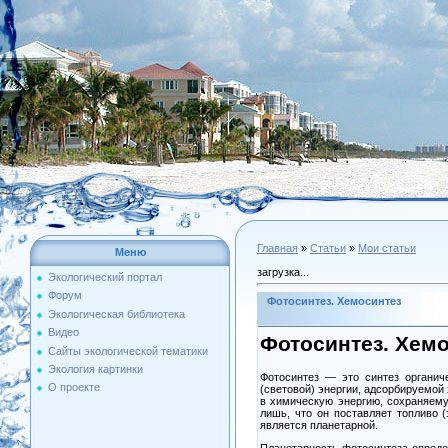
Главная
»
Статьи
»
Мои статьи
Меню
загрузка...
Экологический портал
Форум
Фотосинтез. Хемосинтез
Экологическая библиотека
Видео
Фотосинтез. Хем
Сайты экологической тематики
Экология картинки
Фотосинтез — это синтез органич
О проекте
(световой) энергии, адсорбируемой
в химическую энергию, сохраняему
лишь, что он поставляет топливо 
является планетарной.
Планетарность фотосинтеза определ