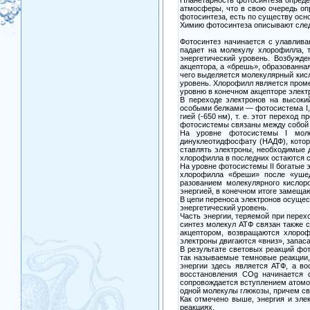
атмосферы, что в свою очередь опр
фотосинтеза, есть по существу осн
Химию фотосинтеза описывают сле
Фотосинтез начинается с улавлива
падает на молекулу хлорофилла, 
энергетический уровень. Возбужд
акцептора, а «брешь», образованна
чего выделяется молекулярный кисл
уровень. Хлорофилл является проме
уровню в конечном акцепторе элект
В переходе электронов на высоки
особыми белками — фотосистема I, 
гией (-650 нм), т. е. этот переход
фотосистемы связаны между собой 
На уровне фотосистемы I молек
динуклеотидфосфату (НАДФ), котор
ставлять электроны, необходимые
хлорофилла в последних остаются 
На уровне фотосистемы II богатые 
хлорофилла «бреши» после «ушед
разованием молекулярного кислоро
энергией, в конечном итоге замеща
В цепи переноса электронов осущес
энергетический уровень.
Часть энергии, теряемой при перех
синтез молекул АТФ связан также с
акцептором, возвращаются хлороф
электроны двигаются «вниз», запас
В результате световых реакций фо
так называемые темновые реакции,
энергии здесь является АТФ, а в
восстановления COg начинается с
сопровождается вступлением атомов
одной молекулы глюкозы, причем с
Как отмечено выше, энергия и эл
реакциях.