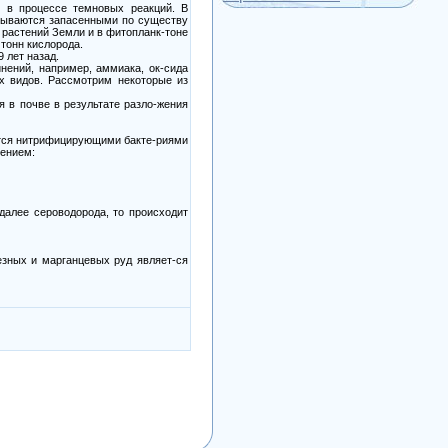
ы в процессе темновых реакций. В
азываются запасенными по существу
х растений Земли и в фитопланк-тоне
тонн кислорода.
 лет назад.
нений, например, аммиака, ок-сида
ых видов. Рассмотрим некоторые из
 в почве в результате разло-жения
яется нитрифицирующими бакте-риями
нением:
далее сероводорода, то происходит
езных и марганцевых руд являет-ся