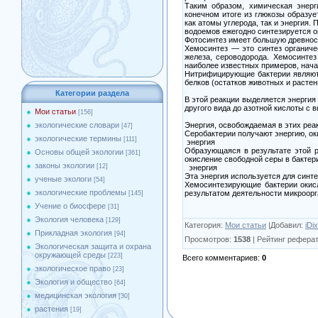
Таким образом, химическая энерг
конечном итоге из глюкозы образу
как атомы углерода, так и энергия.
водоемов ежегодно синтезируется о
Фотосинтез имеет большую древность
Хемосинтез — это синтез органиче
железа, сероводорода. Хемосинтез
наиболее известных примеров, нача
Нитрифицирующие бактерии являютс
белков (остатков животных и расте
Категории раздела
В этой реакции выделяется энергия
другого вида до азотной кислоты с
Мои статьи
[156]
Энергия, освобождаемая в этих реак
экологические словари
[47]
Серобактерии получают энергию, о
экологические термины
[111]
энергия
Образующаяся в результате этой р
Основы общей экологии
[361]
окисление свободной серы в бактер
законы экологии
[12]
энергия
Эта энергия используется для синте
ученые экологи
[54]
Хемосинтезирующие бактерии окисл
экологические проблемы
результатом деятельности микроорг
[145]
Учение о биосфере
[31]
Экология человека
[129]
Категория
:
Мои статьи
|
Добавил
:
iDi
Прикладная экология
[94]
Просмотров
:
1538
|
Рейтинг реферат
Экологическая защита и охрана
окружающей среды
[223]
Всего комментариев
:
0
экологическое право
[23]
Экология и общество
[64]
медицинская экология
[30]
растения
[19]