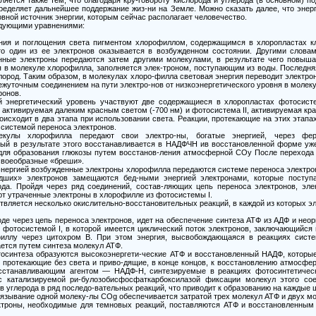
еделяет дальнейшее поддержание жиз-ни на Земле. Можно сказать далее, что энерг
овной источник энергии, которым сейчас располагает человечество.
дующими уравнениями:
ния и поглощения света пигментом хлорофиллом, содержащимся в хлоропластах кл
то один из ее электронов оказывается в возбужденном состоянии. Другими словам
енные электроны передаются затем другими молекулами, в результате чего повыша
я в молекуле хлорофилла, заполняется элек-троном, поступающим из воды. Последняя
ород. Таким образом, в молекулах хлоро-филла световая энергия переводит электро
жуточным соединением на пути электро-нов от низкоэнергетического уровня в молек
ронов.
й энергетический уровень участвуют две содержащиеся в хлоропластах фотосис
активируемая далеким красным светом (-700 нм) и фотосистема II, активируемая кр
 происходит в два этапа при использовании света. Реакции, протекающие на этих этап
системой переноса электронов.
улы хлорофилла передают свои электро-ны, богатые энергией, через ферр
ый в результате этого восстанавливается в НАДФЧН ив восстановленной форме уж
 для образования глюкозы путем восстанов-ления атмосферной СОу После перехода
своеобразные «бреши».
энергией возбужденные электроны хлорофилла передаются системе переноса электро
ших» электронов замещаются бед-ными энергией электронами, которые поступ
да. Пройдя через ряд соединений, состав-ляющих цепь переноса электронов, эле
ют утраченные электроны в хлорофилле из фотосистемы I.
твляется несколько окислительно-восстановительных реакций, в каждой из которых эл
оде через цепь переноса электронов, идет на обеспечение синтеза АТФ из АДФ и неор
 фотосистемой I, в которой имеется циклический поток электронов, заключающийся 
иллу через цитохром В. При этом энергия, высвобождающаяся в реакциях систе
ается путем синтеза молекул АТФ.
тосинтеза образуются высокоэнергети-ческие АТФ и восстановленный НАДФ, которы
 протекающие без света и приво-дящие, в конце концов, к восстановлению атмосфе
осстанавливающим агентом — НАДФ-Н, синтезируемые в реакциях фотосинтетическ
 катализируемой ри-булозобисфосфаткарбоксилазой фиксации молекул этого со
 углерода в ряд последо-вательных реакций, что приводит к образованию на кажды
вязывание одной молеку-лы COg обеспечивается затратой трех молекул АТФ и двух м
ектроны, необходимые для темновых реакций, поставляются АТФ и восстановленным