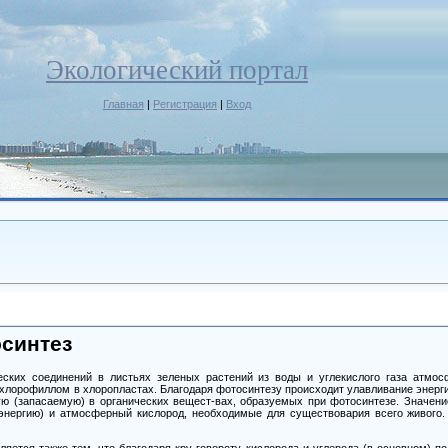
Экологический портал
Главная
|
Регистрация
|
Вход
осинтез
еских соединений в листьях зеленых растений из воды и углекислого газа атмо
 хлорофиллом в хлоропластах. Благодаря фотосинтезу происходит улавливание энерг
ю (запасаемую) в органических вещест-вах, образуемых при фотосинтезе. Значени
(энергию) и атмосферный кислород, необходимые для существовария всего живого.
яется также тем, что благодаря кру-говороту кислорода и углерода (в основном) 