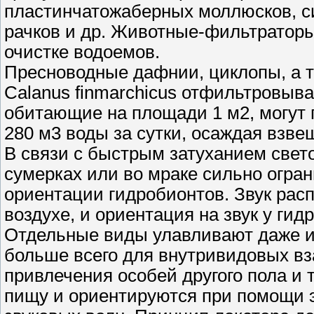
пластинчатожаберных моллюсков, си
рачков и др. Животные-фильтратор
очистке водоемов.
Пресноводные дафнии, циклопы, а т
Calanus finmarchicus отфильтровыва
обитающие на площади 1 м2, могут 
280 м3 воды за сутки, осаждая взв
В связи с быстрым затуханием свет
сумерках или во мраке сильно огра
ориентации гидробионтов. Звук расп
воздухе, и ориентация на звук у ги
Отдельные виды улавливают даже и
больше всего для внутривидовых вз
привлечения особей другого пола и 
пищу и ориентируются при помощи 