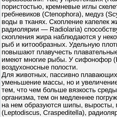
пористостью, кремневые иглы скеле
гребневиков (Ctenophora), медуз (
воды в тканях. Скопление капелек жи
радиолярии — Radiolaria) способст
скопления жира наблюдаются у неко
рыб и китообразных. Удельную плот
повышают плавучесть плавательные
имеют многие рыбы. У сифонофор (P
воздухоносные полости.
Для животных, пассивно плавающих 
уменьшение массы, но и увеличение
тем, что чем больше вязкость сред
организма, тем он медленнее погруж
на нем образуются шипы, выросты, 
(Leptodiscus, Craspeditella), радиоля