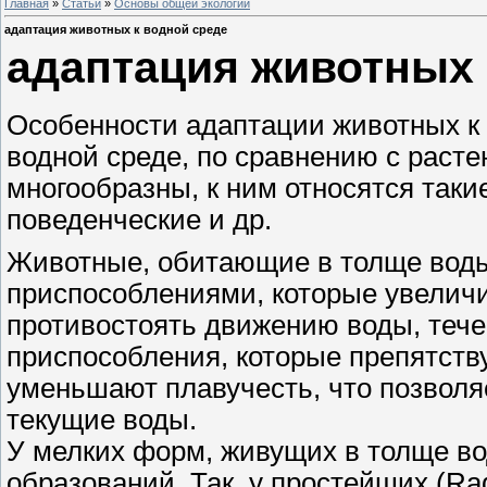
Главная
»
Статьи
»
Основы общей экологии
адаптация животных к водной среде
адаптация животных 
Особенности адаптации животных к 
водной среде, по сравнению с раст
многообразны, к ним относятся таки
поведенческие и др.
Животные, обитающие в толще воды
приспособлениями, которые увеличи
противостоять движению воды, теч
приспособления, которые препятств
уменьшают плавучесть, что позволя
текущие воды.
У мелких форм, живущих в толще во
образований. Так, у простейших (Ra