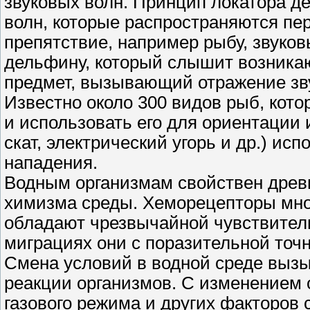
звуковых волн. Принцип локатора д
волн, которые распространяются п
препятствие, например рыбу, звуко
дельфину, который слышит возника
предмет, вызывающий отражение зв
Известно около 300 видов рыб, кот
и использовать его для ориентации 
скат, электрический угорь и др.) ис
нападения.
Водным организмам свойствен древ
химизма среды. Хеморецепторы многи
обладают чрезвычайной чувствител
миграциях они с поразительной точ
Смена условий в водной среде выз
реакции организмов. С изменением 
газового режима и других факторов 