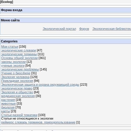
[
Ecolog
]
Форма входа
Меню сайта
Экологический портал
Форум
Экологическая библиотек
Categories
Мои статьи
[156]
экологические словари
[47]
экологические термины
[111]
Основы общей экологии
[361]
законы экологии
[12]
ученые экологи
[54]
экологические проблемы
[145]
Учение о биосфере
[31]
Экология человека
[129]
Прикладная экология
[94]
Экологическая защита и охрана окружающей среды
[223]
экологическое право
[23]
Экология и общество
[64]
медицинская экология
[30]
растения
[19]
животные
[33]
биология
[70]
карты
[23]
Статьи разной тематики
[100]
Статьи не относящиеся к экологии
реймерс словарь терминов. природопользование
[1]