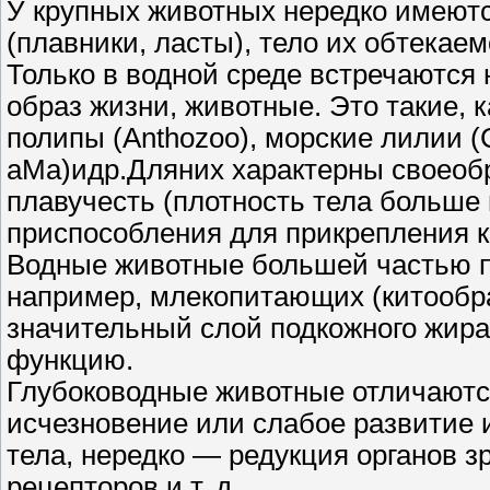
У крупных животных нередко имеют
(плавники, ласты), тело их обтекае
Только в водной среде встречаютс
образ жизни, животные. Это такие, 
полипы (Anthozoo), морские лилии (C
аМа)идр.Дляних характерны своеоб
плавучесть (плотность тела больше
приспособления для прикрепления к 
Водные животные большей частью п
например, млекопитающих (китообра
значительный слой подкожного жир
функцию.
Глубоководные животные отличаютс
исчезновение или слабое развитие 
тела, нередко — редукция органов з
рецепторов и т. д.