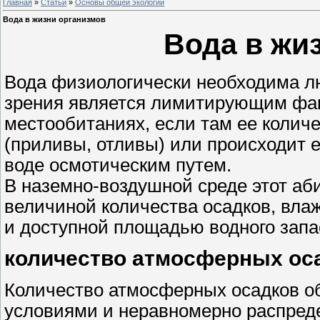
Главная
»
Статьи
»
Основы общей экологии
Вода в жизни организмов
Вода в жи
Вода физиологически необходима лю
зрения является лимитирующим факт
местообитаниях, если там ее колич
(приливы, отливы) или происходит 
воде осмотическим путем.
В наземно-воздушной среде этот аб
величиной количества осадков, вл
и доступной площадью водного запа
количество атмосферных ос
Количество атмосферных осадков о
условиями и неравномерно распредел