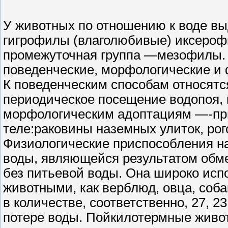
У животных по отношению к воде вы
гигрофилы (влаголюбивые) иксероф
промежуточная группа —мезофилы. 
поведенческие, морфологические и 
К поведенческим способам относятс
периодическое посещение водопоя, п
морфологическим адоптациям —-пр
теле:раковины наземных улиток, рог
Физиологические приспособления н
воды, являющейся результатом обм
без питьевой воды. Она широко исп
животными, как верблюд, овца, соб
в количестве, соответственно, 27, 2
потере воды. Пойкилотермные живот