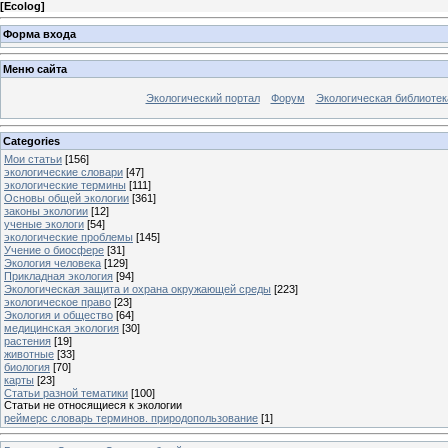
[
Ecolog
]
Форма входа
Меню сайта
Экологический портал
Форум
Экологическая библиотек
Categories
Мои статьи
[156]
экологические словари
[47]
экологические термины
[111]
Основы общей экологии
[361]
законы экологии
[12]
ученые экологи
[54]
экологические проблемы
[145]
Учение о биосфере
[31]
Экология человека
[129]
Прикладная экология
[94]
Экологическая защита и охрана окружающей среды
[223]
экологическое право
[23]
Экология и общество
[64]
медицинская экология
[30]
растения
[19]
животные
[33]
биология
[70]
карты
[23]
Статьи разной тематики
[100]
Статьи не относящиеся к экологии
реймерс словарь терминов. природопользование
[1]