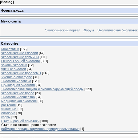
[
Ecolog
]
Форма входа
Меню сайта
Экологический портал
Форум
Экологическая библиотек
Categories
Мои статьи
[156]
экологические словари
[47]
экологические термины
[111]
Основы общей экологии
[361]
законы экологии
[12]
ученые экологи
[54]
экологические проблемы
[145]
Учение о биосфере
[31]
Экология человека
[129]
Прикладная экология
[94]
Экологическая защита и охрана окружающей среды
[223]
экологическое право
[23]
Экология и общество
[64]
медицинская экология
[30]
растения
[19]
животные
[33]
биология
[70]
карты
[23]
Статьи разной тематики
[100]
Статьи не относящиеся к экологии
реймерс словарь терминов. природопользование
[1]