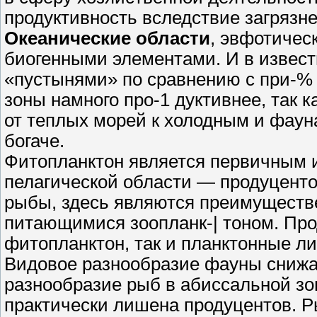
продуктивность вследствие загрязн
Океанические области
, эвфотическ
биогенными элементами. И в известн
«пустынями» по сравнению с при-% 
зоны намного про-1 дуктивнее, так к
от теплых морей к холодным и фаун
богаче.
Фитопланктон является первичным и
пелагической области — продуцентом
рыбы, здесь являются преимуществ
питающимися зоопланк-| тоном. Про
фитопланктон, так и планктонные ли
Видовое разнообразие фауны снижае
разнообразие рыб в абиссальной зон
практически лишена продуцентов. Р