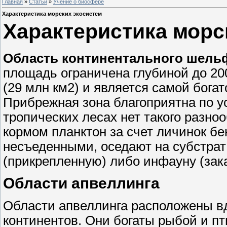
Главная
»
Статьи
»
Учение о биосфере
Характеристика морских экосистем
Характеристика морс
Область континентального шельф
площадь ограничена глубиной до 20
(29 млн км2) и является самой бога
Прибрежная зона благоприятна по у
тропических лесах нет такого разноо
кормом планктон за счет личинок б
несъеденными, оседают на субстрат
(прикрепленную) либо инфауну (за
Области апвеллинга
Области апвеллинга расположены в
континентов. Они богаты рыбой и п