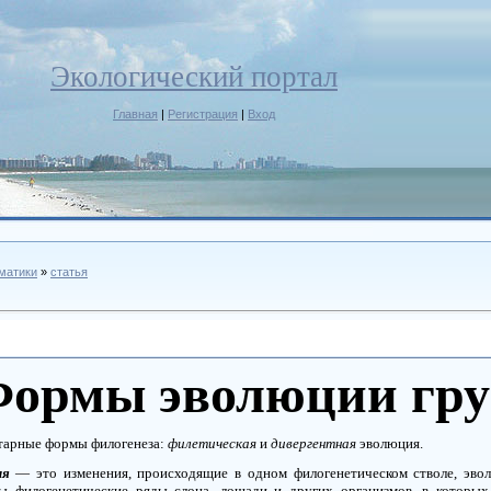
Экологический портал
Главная
|
Регистрация
|
Вход
ематики
»
статья
ормы эволюции гр
тарные формы филогенеза:
филетическая
и
дивергентная
эволюция.
ия
—
это изменения, происходящие в одном филогенетическом стволе, эв
ны филогенетические ряды слона, лошади и других организмов, в которы