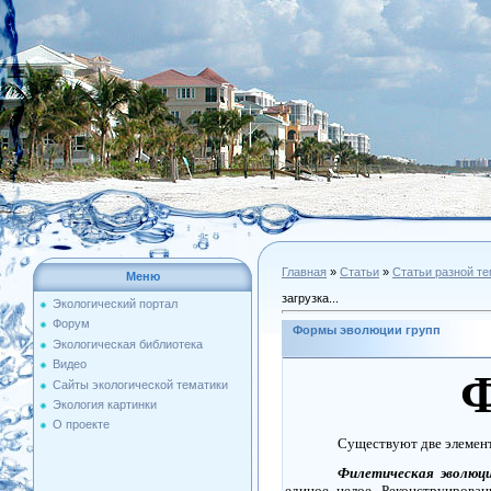
Главная
»
Статьи
»
Статьи разной т
Меню
загрузка...
Экологический портал
Форум
Формы эволюции групп
Экологическая библиотека
Видео
Ф
Сайты экологической тематики
Экология картинки
О проекте
Существуют две элемен
Филетическая эволюц
единое целое. Реконструирова