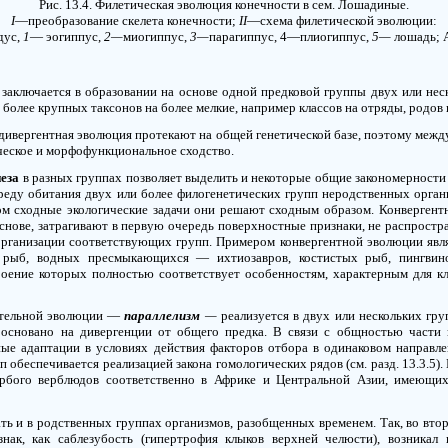
Рис.
13.4.
Филетическая эволюция конечности в сем. Лошадиные.
I
—
преобразование скелета конечности;
II
—
схема филетической эволюции:
дус,
1
—
эогиппус,
2—
миогиппус,
3—
парагиппус, 4—плиогиппус,
5—
лошадь;
заключается в образовании на основе одной предковой группы двух или нес
более крупных таксонов на более мелкие, например классов на отряды, родов 
и дивергентная эволюция протекают на общей генетической базе, поэтому межд
ческое и морфофункциональное сходство.
еза
в разных группах позволяет выделить и некоторые общие закономерности
среду обитания двух или более филогенетических групп неродственных орган
ом сходные экологические задачи они решают сходным образом. Конвергент
основе, затрагивают в первую очередь поверхностные признаки, не распростр
рганизации соответствующих групп. Примером конвергентной эволюции явл
х рыб, водных пресмыкающихся
—
ихтиозавров, костистых рыб, пингвин
оение которых полностью соответствует особенностям, характерным для кл
тельной эволюции
—
параллелизм
—
реализуется в двух или нескольких гру
 основано на дивергенции от общего предка. В связи с общностью части 
ные адаптации в условиях действия факторов отбора в одинаковом направле
п обеспечивается реализацией закона гомологических рядов (см. разд.
13.3.5).
рбого верблюдов соответственно в Африке и Центральной Азии, имеющи
ь и в родственных группах организмов, разобщенных временем. Так, во вто
знак, как саблезубость (гипертрофия клыков верхней челюсти), возника