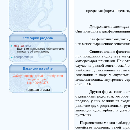
предковая форма
—
фенако
Дивергентная эволюция
Она приводит к дифференциации 
Категории раздела
Как филетическая, так 
или менее выраженное генотипи
статья
[100]
Если вам нужны какие-либо категории
Сопоставление филоген
напишите об этом админу
при попадании в одну и ту же 
география
[0]
конвергенция
признаков. При эт
случае на разной генетической 
Вакансии на сайте
наиболее существенные черты о
локомоции в воде у акуловы
Сайту ecology-portal.ru требуются
млекопитающих, внутреннее стр
модераторы.
icq: 490450375
(рис.
13.6).
хорошая оплата
Другая форма соотноси
отдаленным родством, которое
предков, у них возникают сход
развитие двух родственных груп
эволюция одногорбого и двуго
пустынях
Параллелизм можно
наблюдат
семействе кошачьих такой при