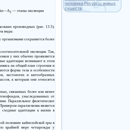
человека
Ресурсы живых
существ
 Ап—А
— этапы эволюции
5
кольких производных (рис.
13.5).
на виды.
у организмами сохраняется более
 соотносительной эволюции. Так,
измов у них обычно проявляется
ные адаптации возникают в этом
аняясь на общий план строения и
яются форма тела и особенности
ов, ластоногих и китообразных
ассов, к которым они относятся
ппах, связанных более или менее
генофондов, унаследованных от
нии. Параллельное филетическое
Примером параллелизма является
х сходные адаптации к жизни в
рой половине кайнозойской эры в
л по крайней мере четырежды у