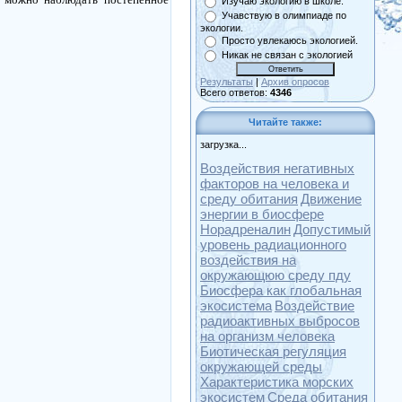
Изучаю экологию в школе.
Учавствую в олимпиаде по
экологии.
Просто увлекаюсь экологией.
Никак не связан с экологией
Результаты
|
Архив опросов
Всего ответов:
4346
Читайте также:
загрузка...
Воздействия негативных
факторов на человека и
среду обитания
Движение
энергии в биосфере
Норадреналин
Допустимый
уровень радиационного
воздействия на
окружающюю среду пду
Биосфера как глобальная
экосистема
Воздействие
радиоактивных выбросов
на организм человека
Биотическая регуляция
окружающей среды
Характеристика морских
экосистем
Среда обитания