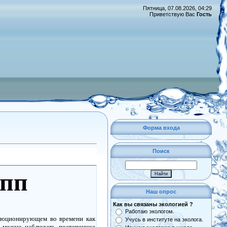
Пятница, 07.08.2026, 04:29
Приветствую Вас
Гость
Форма входа
Поиск
упп
Наш опрос
Как вы связаны экологией ?
Работаю экологом.
олюционирующем во времени как
Учусь в институте на эколога.
х можно наблюдать постепенное