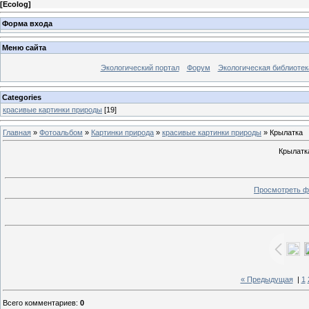
[
Ecolog
]
Форма входа
Меню сайта
Экологический портал
Форум
Экологическая библиотек
Categories
красивые картинки природы
[19]
Главная
»
Фотоальбом
»
Картинки природа
»
красивые картинки природы
» Крылатка
Крылатк
Просмотреть ф
« Предыдущая
|
1
Всего комментариев
:
0