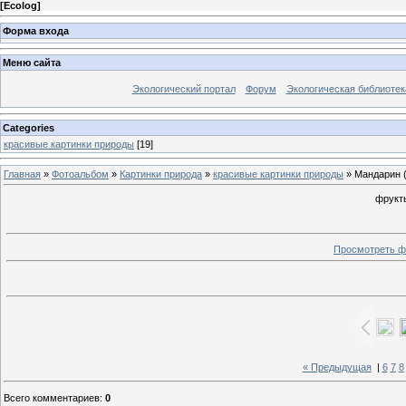
[
Ecolog
]
Форма входа
Меню сайта
Экологический портал
Форум
Экологическая библиотек
Categories
красивые картинки природы
[19]
Главная
»
Фотоальбом
»
Картинки природа
»
красивые картинки природы
» Мандарин 
фрукты
Просмотреть ф
« Предыдущая
|
6
7
8
Всего комментариев
:
0