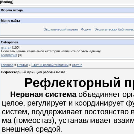
[
Ecolog
]
Форма входа
Меню сайта
Экологический портал
Форум
Экологическая библиотек
Categories
статья
[100]
Если вам нужны какие-либо категории напишите об этом админу
география
[0]
Главная
»
Статьи
»
Статьи разной тематики
»
статья
Рефлекторный принцип работы мозга
Рефлекторный п
Нервная система
объединяет орг
целое, регулирует и координирует ф
систем, поддерживает постоянство 
ма (гомеостаз), устанавливает взаи
внешней средой.