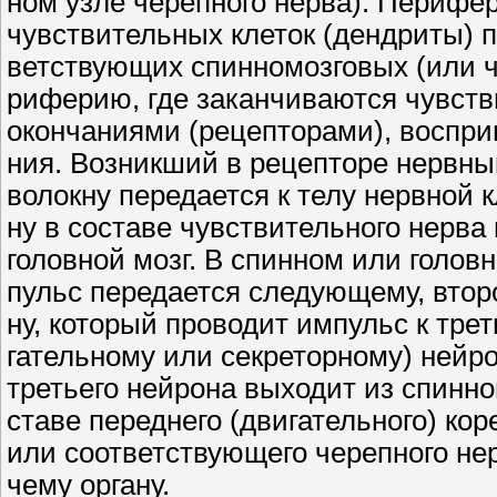
ном узле черепного нерва). Перифер
чувствительных клеток (дендриты) п
ветствующих спинномозговых (или ч
риферию, где заканчиваются чувст
окончаниями (рецепторами), воспр
ния. Возникший в рецепторе нервны
волокну передается к телу нервной кл
ну в составе чувствительного нерва
головной мозг. В спинном или голов
пульс передается следующему, втор
ну, который проводит импульс к тре
гательному или секреторному) нейро
третьего нейрона выходит из спинног
ставе переднего (двигательного) ко
или соответствующего черепного нер
чему органу.